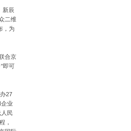
、新辰
众二维
布，为
联合京
”即可
办27
和企业
元人民
历程，