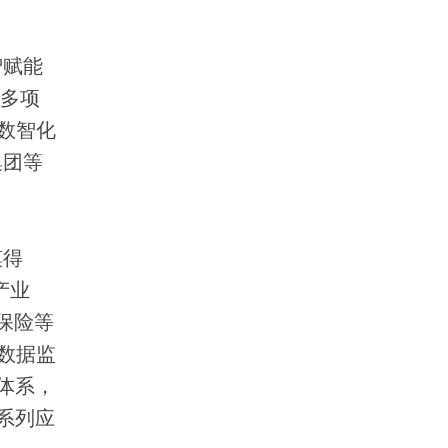
智赋能
出多项
数智化
集团等
摸得
产业
保险等
数据监
体系，
系列应