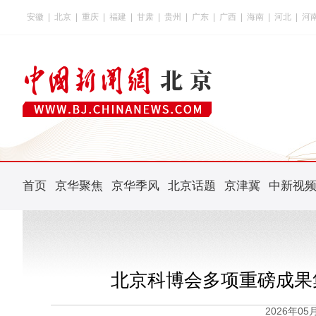
安徽
|
北京
|
重庆
|
福建
|
甘肃
|
贵州
|
广东
|
广西
|
海南
|
河北
|
河
首页
京华聚焦
京华季风
北京话题
京津冀
中新视
北京科博会多项重磅成果
2026年0