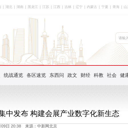
南
|
湖北
|
湖南
|
黑龙江
|
江苏
|
江西
|
吉林
|
辽宁
|
内蒙古
|
宁夏
|
青海
|
山
频
统战通览
各区速览
东西问
政文
财经
科教
社会
健
集中发布 构建会展产业数字化新生态
5月09日 20:38 来源：中新网北京