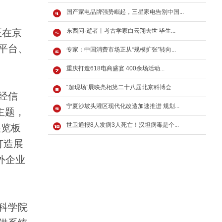
国产家电品牌强势崛起，三星家电告别中国...
正在京
东西问·逝者丨考古学家白云翔去世 毕生...
平台、
专家：中国消费市场正从“规模扩张”转向...
重庆打造618电商盛宴 400余场活动...
“超现场”展映亮相第二十八届北京科博会
经信
宁夏沙坡头灌区现代化改造加速推进 规划...
主题，
世卫通报8人发病3人死亡！汉坦病毒是个...
展览板
打造展
外企业
科学院