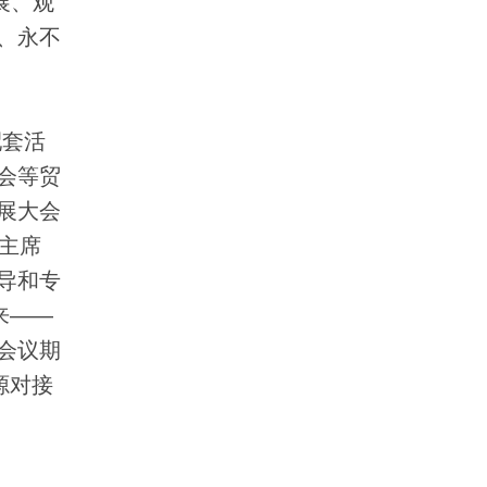
展、观
、永不
配套活
会等贸
展大会
主席
导和专
来——
会议期
源对接