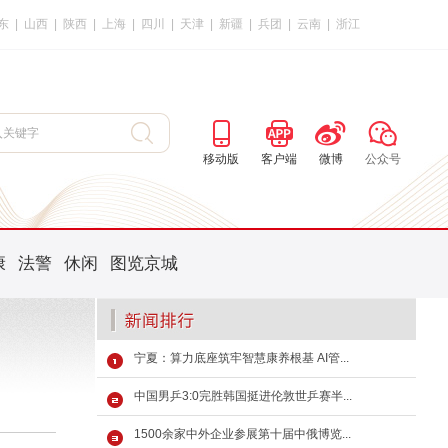
东
|
山西
|
陕西
|
上海
|
四川
|
天津
|
新疆
|
兵团
|
云南
|
浙江
移动版
客户端
微博
公众号
康
法警
休闲
图览京城
宁夏：算力底座筑牢智慧康养根基 AI管...
中国男乒3:0完胜韩国挺进伦敦世乒赛半...
1500余家中外企业参展第十届中俄博览...