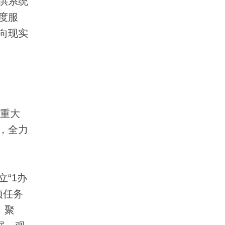
供系统
度服
向现实
重大
，全力
“1办
项任务
。聚