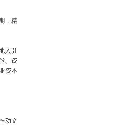
期，精
地入驻
能、资
业资本
推动文