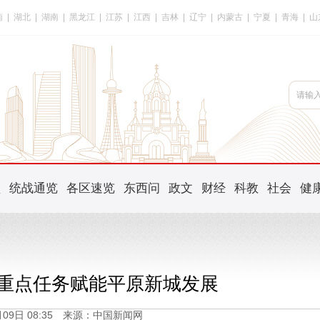
南
|
湖北
|
湖南
|
黑龙江
|
江苏
|
江西
|
吉林
|
辽宁
|
内蒙古
|
宁夏
|
青海
|
山
频
统战通览
各区速览
东西问
政文
财经
科教
社会
健
项重点任务赋能平原新城发展
5月09日 08:35 来源：中国新闻网