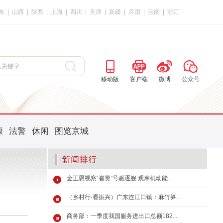
东
|
山西
|
陕西
|
上海
|
四川
|
天津
|
新疆
|
兵团
|
云南
|
浙江
移动版
客户端
微博
公众号
康
法警
休闲
图览京城
金正恩视察“崔贤”号驱逐舰 观摩机动能...
（乡村行·看振兴）广东连江口镇：麻竹笋...
商务部：一季度我国服务进出口总额182...