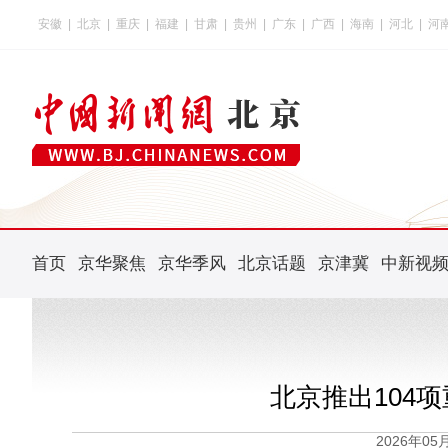
安徽
|
北京
|
重庆
|
福建
|
甘肃
|
贵州
|
广东
|
广西
|
海南
|
河北
|
河
首页
京华聚焦
京华季风
北京话题
京津冀
中新视
北京推出104
2026年0