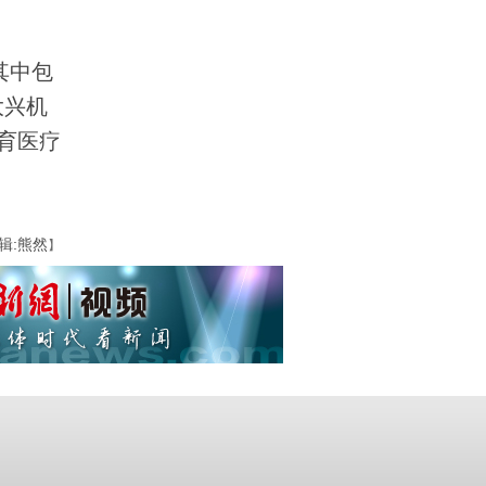
其中包
大兴机
育医疗
辑:熊然
】