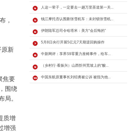
人这一辈子，一定要去一趟万里茶道第一关...
发布，
钱江摩托否认围剿张雪机车：未封锁张雪机...
伊朗陆军总司令哈塔米：美方“会后悔的”
5月8日央行开展5亿元7天期逆回购操作
平原新
中新网评：享界S9零重力座椅事件，给车...
（乡村行·看振兴）山西忻州荒坡上的“酸...
中国东航原董事长刘绍勇被公诉 被指为他...
聚焦要
，围绕
布局。
提质增
过增强