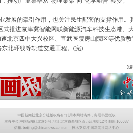
推动产业集群从“物理集聚”向“化学融合”转变。
业发展的牵引作用，也关注民生配套的支撑作用。
片区式推进京津冀智能网联新能源汽车科技生态港、
加速北京四中大兴校区、宣武医院房山院区等优质教
东北环线等轨道交通工程。(完)
编
【
中国新闻社北京分社版权所有::刊用本网站稿件，务经书面授权
主办单位:中国新闻社北京分社 地址:北京市西城区百万庄南街12号 邮编:100037
信箱: beijing@chinanews.com.cn 技术支持:中国新闻社网络中心