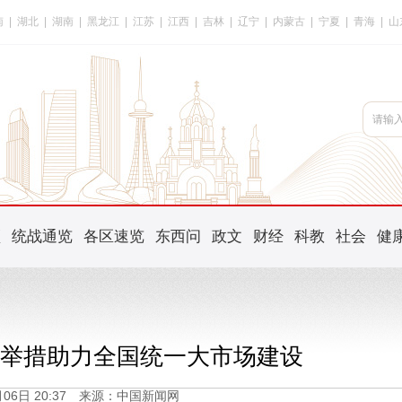
南
|
湖北
|
湖南
|
黑龙江
|
江苏
|
江西
|
吉林
|
辽宁
|
内蒙古
|
宁夏
|
青海
|
山
频
统战通览
各区速览
东西问
政文
财经
科教
社会
健
革举措助力全国统一大市场建设
5月06日 20:37 来源：中国新闻网