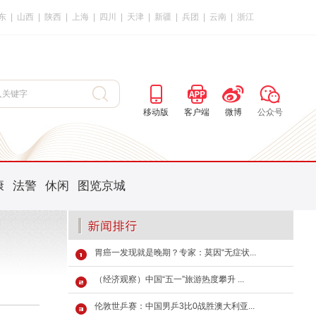
东
|
山西
|
陕西
|
上海
|
四川
|
天津
|
新疆
|
兵团
|
云南
|
浙江
移动版
客户端
微博
公众号
康
法警
休闲
图览京城
胃癌一发现就是晚期？专家：莫因“无症状...
（经济观察）中国“五一”旅游热度攀升 ...
伦敦世乒赛：中国男乒3比0战胜澳大利亚...