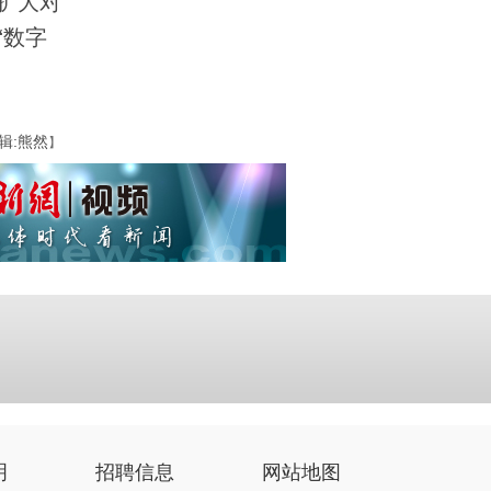
扩大对
“数字
辑:熊然
】
明
招聘信息
网站地图