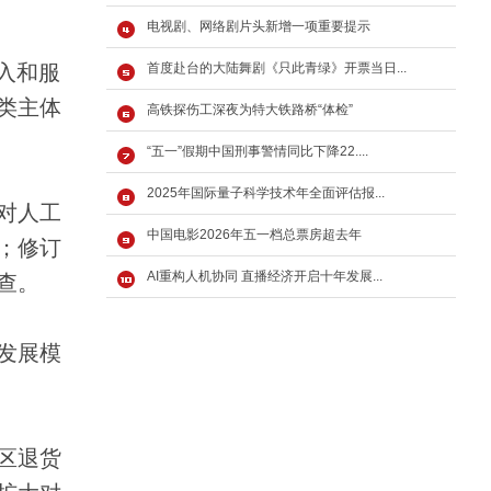
电视剧、网络剧片头新增一项重要提示
入和服
首度赴台的大陆舞剧《只此青绿》开票当日...
各类主体
高铁探伤工深夜为特大铁路桥“体检”
“五一”假期中国刑事警情同比下降22....
2025年国际量子科学技术年全面评估报...
对人工
中国电影2026年五一档总票房超去年
；修订
AI重构人机协同 直播经济开启十年发展...
查。
发展模
区退货