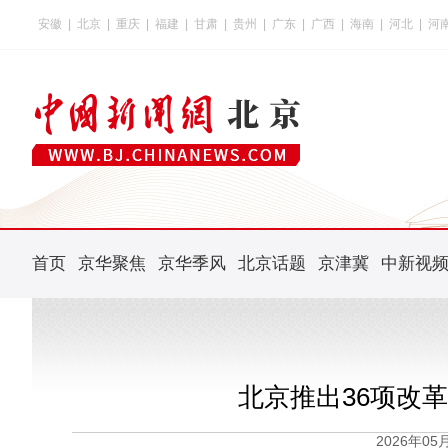
安徽
|
北京
|
重庆
|
福建
|
甘肃
|
贵州
|
广东
|
广西
|
海南
|
河北
|
河
首页
京华聚焦
京华季风
北京话题
京津冀
中新视
北京推出36项改
2026年0