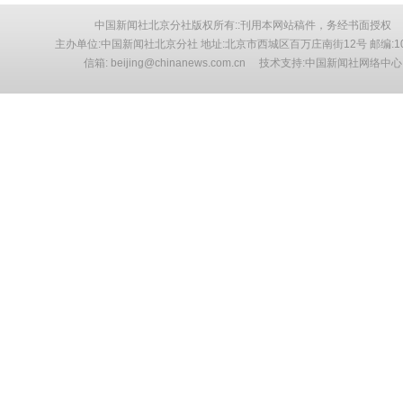
中国新闻社北京分社版权所有::刊用本网站稿件，务经书面授权
主办单位:中国新闻社北京分社 地址:北京市西城区百万庄南街12号 邮编:10
信箱: beijing@chinanews.com.cn 技术支持:中国新闻社网络中心