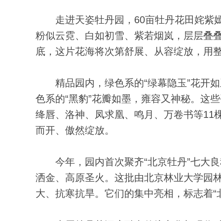
走进天姿牡丹园，60亩牡丹花田姹紫嫣
粉似云霓、白如初雪、紫若烟岚，层层叠叠
底，这片花海将次第舒展、从容绽放，用整
精品园内，绿色系的“绿幕隐玉”花开如玉
色系的“黑豹”花瓣如墨，雍容又神秘。这
绛唇、洛神、凤求凰、鸣月、万卷书等11
而开、傲然绽放。
今年，园内首次聚齐“北京牡丹”七大良
洒金、高原圣火。这批由北京林业大学园
大、抗寒抗旱。它们的集中亮相，标志着“