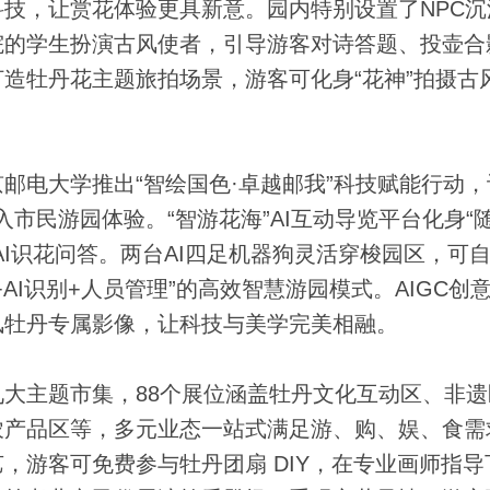
，让赏花体验更具新意。园内特别设置了NPC沉
院的学生扮演古风使者，引导游客对诗答题、投壶合
造牡丹花主题旅拍场景，游客可化身“花神”拍摄古
大学推出“智绘国色·卓越邮我”科技赋能行动，让
入市民游园体验。“智游花海”AI互动导览平台化身“
I识花问答。两台AI四足机器狗灵活穿梭园区，可
AI识别+人员管理”的高效智慧游园模式。AIGC创
风牡丹专属影像，让科技与美学完美相融。
主题市集，88个展位涵盖牡丹文化互动区、非遗
农产品区等，多元业态一站式满足游、购、娱、食需
，游客可免费参与牡丹团扇 DIY，在专业画师指导