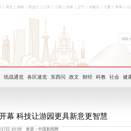
南
|
湖北
|
湖南
|
黑龙江
|
江苏
|
江西
|
吉林
|
辽宁
|
内蒙古
|
宁夏
|
青海
|
山
频
统战通览
各区速览
东西问
政文
财经
科教
社会
健
节开幕 科技让游园更具新意更智慧
4月17日 10:58 来源：中国新闻网