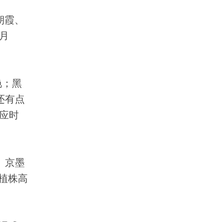
朝霞、
月
艳；黑
还有点
应时
、京墨
植株高