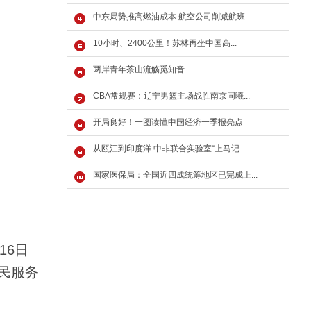
中东局势推高燃油成本 航空公司削减航班...
10小时、2400公里！苏林再坐中国高...
两岸青年茶山流觞觅知音
CBA常规赛：辽宁男篮主场战胜南京同曦...
开局良好！一图读懂中国经济一季报亮点
从瓯江到印度洋 中非联合实验室“上马记...
国家医保局：全国近四成统筹地区已完成上...
16日
民服务