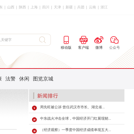
东
|
山西
|
陕西
|
上海
|
四川
|
天津
|
新疆
|
兵团
|
云南
|
浙江
移动版
客户端
微博
公众号
康
法警
休闲
图览京城
周先旺被公诉 曾任武汉市市长、湖北省...
中东战火冲击全球，中国经济开门红展现韧...
（经济观察）一季度中国经济成绩单现五大...