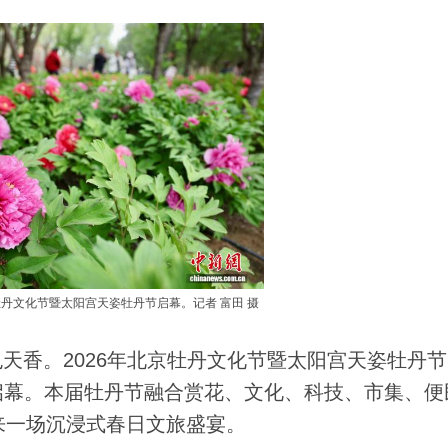
京牡丹文化节暨太阳宫天姿牡丹节启幕。记者 富田 摄
香。2026年北京牡丹文化节暨太阳宫天姿牡丹节
启幕。本届牡丹节融合赏花、文化、科技、市集、便
来一场沉浸式春日文旅盛宴。