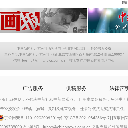
编
【
中国新闻社北京分社版权所有::刊用本网站稿件，务经书面授权
主办单位:中国新闻社北京分社 地址:北京市西城区百万庄南街12号 邮编:100037
信箱: beijing@chinanews.com.cn 技术支持:中国新闻社网络中心
广告服务
供稿服务
法律声
站所刊载信息，不代表中新社和中新网观点。 刊用本网站稿件，务经书面
未经授权禁止转载、摘编、复制及建立镜像，违者将依法追究法律责任。
京公网安备 11010202009201号
] [
京ICP备2021034286号-7
] [
互联网宗教
88000 举报邮箱：jubao@chinanews.com.cn
举报受理和处置管理