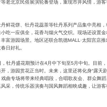
片等老北京民俗展演轮番登场，重现市井风情，游客
丹鲜花饼、牡丹花蕊茶等牡丹系列产品集中亮相，
味小吃一应俱全，花香与烟火气交织。现场还设置金
丰富游园场景。地区还联合凯德MALL·太阳宫店推
取春日好礼。
，牡丹盛花期预计在4月中下旬至5月中旬。目前，
开，游园赏花正当时。未来，这里还将化身“露天
场。戏曲专场将带来经典唱段，合唱歌友会、群众舞蹈
伍风采，传统乐器演奏与国风舞蹈相映成趣，让游客