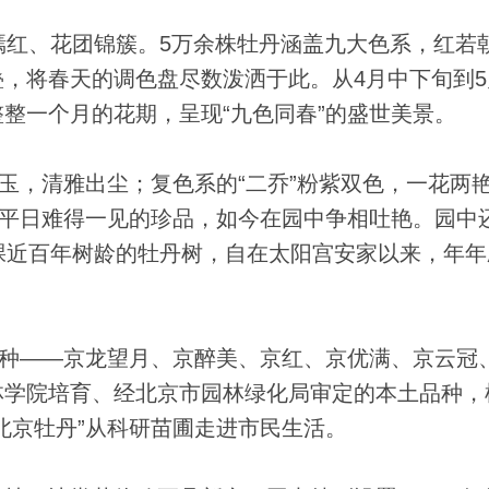
红、花团锦簇。5万余株牡丹涵盖九大色系，红若
，将春天的调色盘尽数泼洒于此。从4月中下旬到5
整一个月的花期，呈现“九色同春”的盛世美景。
，清雅出尘；复色系的“二乔”粉紫双色，一花两
些平日难得一见的珍品，如今在园中争相吐艳。园中
棵近百年树龄的牡丹树，自在太阳宫安家以来，年年
种——京龙望月、京醉美、京红、京优满、京云冠
林学院培育、经北京市园林绿化局审定的本土品种，
北京牡丹”从科研苗圃走进市民生活。