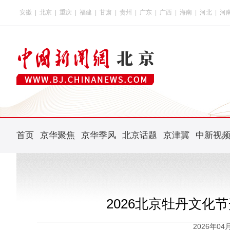
安徽
|
北京
|
重庆
|
福建
|
甘肃
|
贵州
|
广东
|
广西
|
海南
|
河北
|
河
首页
京华聚焦
京华季风
北京话题
京津冀
中新视
2026北京牡丹文化
2026年0