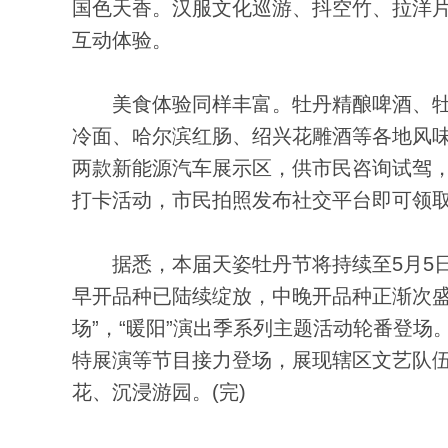
国色天香。汉服文化巡游、抖空竹、拉洋
互动体验。
美食体验同样丰富。牡丹精酿啤酒、牡
冷面、哈尔滨红肠、绍兴花雕酒等各地风
两款新能源汽车展示区，供市民咨询试驾，
打卡活动，市民拍照发布社交平台即可领
据悉，本届天姿牡丹节将持续至5月5日
早开品种已陆续绽放，中晚开品种正渐次盛
场”，“暖阳”演出季系列主题活动轮番登
特展演等节目接力登场，展现辖区文艺队
花、沉浸游园。(完)