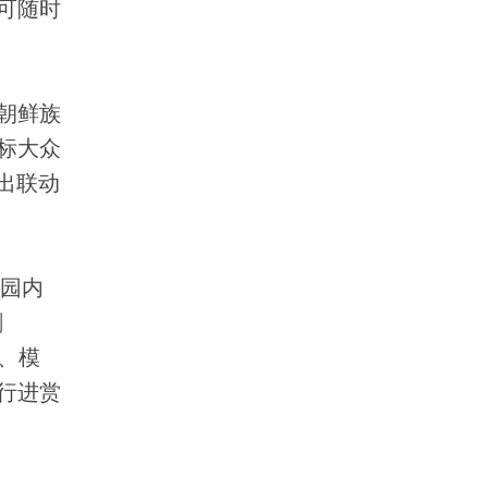
可随时
朝鲜族
标大众
出联动
园内
剧
、模
行进赏