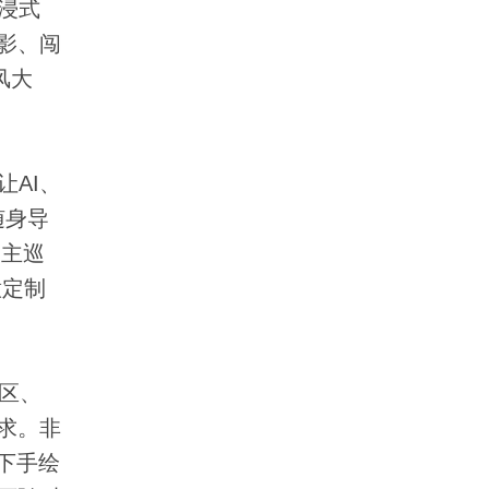
浸式
影、闯
风大
AI、
随身导
自主巡
意定制
区、
求。非
下手绘