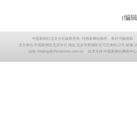
编辑
【
中国新闻社北京分社版权所有::刊用本网站稿件，务经书面授权
主办单位:中国新闻社北京分社 地址:北京市西城区百万庄南街12号 邮编:10
信箱: beijing@chinanews.com.cn 技术支持:中国新闻社网络中心