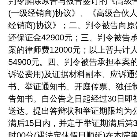
判令解除原告与被告签订的《高级
(一级经销商)协议》、《高级合伙人
经销商)协议》；二、判令被告向原
还保证金42900元；三、判令被告
案的律师费12000元；以上暂共计
54900元。四、判令被告承担本案
诉讼费用)及证据材料副本、应诉通
书、举证通知书、开庭传票、独任
告知书。自公告之日起经过30日即
送达。提出答辩状和举证期限均为
满后15日内，并定于举证期满后第3
时00分(遇法定休假日顺延)在本院