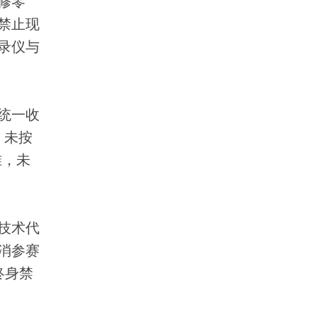
修零
禁止现
录仪与
统一收
，未按
准，未
技术代
消参赛
终身禁