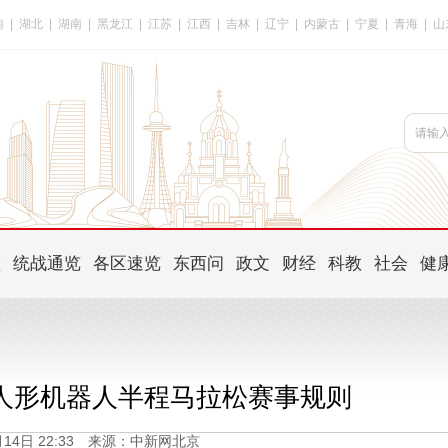
南
|
湖北
|
湖南
|
黑龙江
|
江苏
|
江西
|
吉林
|
辽宁
|
内蒙古
|
宁夏
|
青海
|
山
频
统战通览
各区速览
东西问
政文
财经
科教
社会
健
庄人形机器人半程马拉松赛事规则
4月14日 22:33 来源：中新网北京