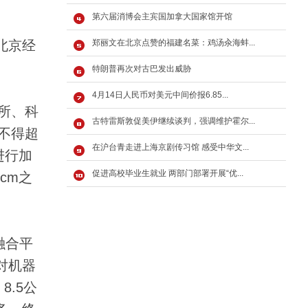
第六届消博会主宾国加拿大国家馆开馆
北京经
郑丽文在北京点赞的福建名菜：鸡汤汆海蚌...
特朗普再次对古巴发出威胁
4月14日人民币对美元中间价报6.85...
所、科
古特雷斯敦促美伊继续谈判，强调维护霍尔...
不得超
在沪台青走进上海京剧传习馆 感受中华文...
进行加
促进高校毕业生就业 两部门部署开展“优...
cm之
融合平
对机器
.5公