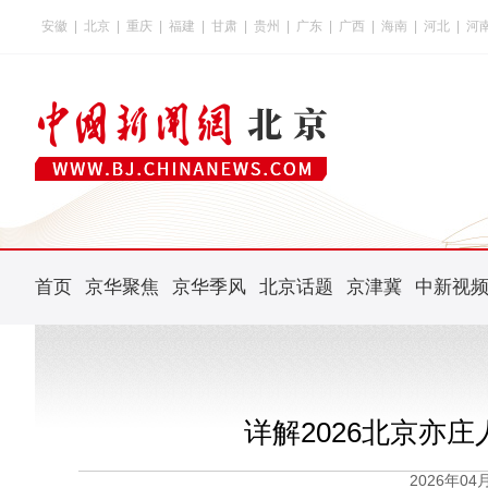
安徽
|
北京
|
重庆
|
福建
|
甘肃
|
贵州
|
广东
|
广西
|
海南
|
河北
|
河
首页
京华聚焦
京华季风
北京话题
京津冀
中新视
详解2026北京亦
2026年0