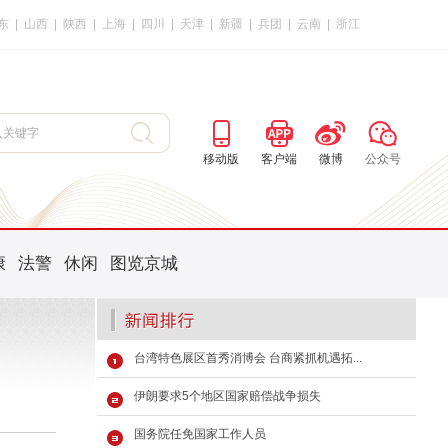
东
|
山西
|
陕西
|
上海
|
四川
|
天津
|
新疆
|
兵团
|
云南
|
浙江
移动版
客户端
微博
公众号
康
法警
休闲
图览京城
台湾特色展区首秀消博会 台商紧抓机遇拓...
伊朗要求5个地区国家赔偿战争损失
国务院任免国家工作人员