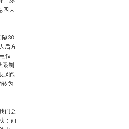
服务。终
急四大
隔30
人后方
电仅
数限制
限起跑
动转为
我们会
助；如