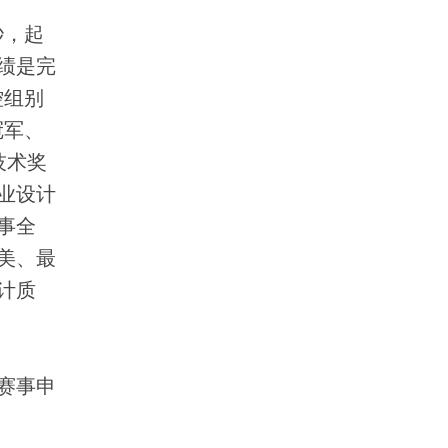
秒，起
绩是完
控组别
冠军、
技术奖
业设计
事全
美、最
计质
赛事申