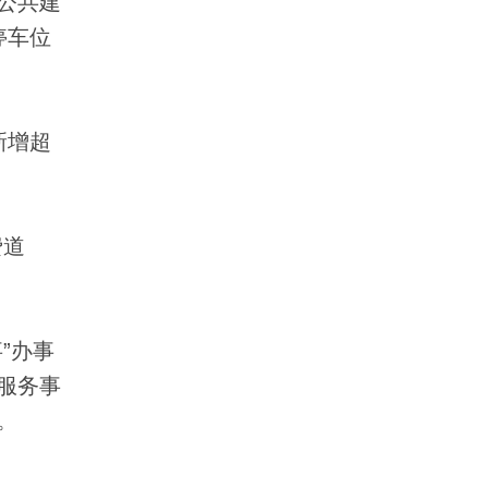
公共建
停车位
新增超
费道
”办事
服务事
。