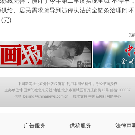
标线完善，预计于今年第二季度实现全域“不停车”
源供给、居民需求疏导到违停执法的全链条治理闭环
完)
编
【
中国新闻社北京分社版权所有::刊用本网站稿件，务经书面授权
主办单位:中国新闻社北京分社 地址:北京市西城区百万庄南街12号 邮编:100037
信箱: beijing@chinanews.com.cn 技术支持:中国新闻社网络中心
广告服务
供稿服务
法律声