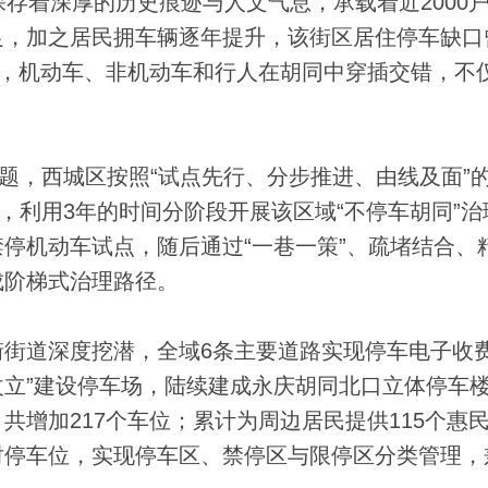
保存着深厚的历史痕迹与人文气息，承载着近2000
足，加之居民拥车辆逐年提升，该街区居住停车缺口
间，机动车、非机动车和行人在胡同中穿插交错，不
，西城区按照“试点先行、分步推进、由线及面”
，利用3年的时间分阶段开展该区域“不停车胡同”治
停机动车试点，随后通过“一巷一策”、疏堵结合、
成阶梯式治理路径。
道深度挖潜，全域6条主要道路实现停车电子收
平改立”建设停车场，陆续建成永庆胡同北口立体停车
增加217个车位；累计为周边居民提供115个惠
时停车位，实现停车区、禁停区与限停区分类管理，