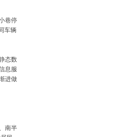
小巷停
同车辆
静态数
信息服
渐进做
、南半