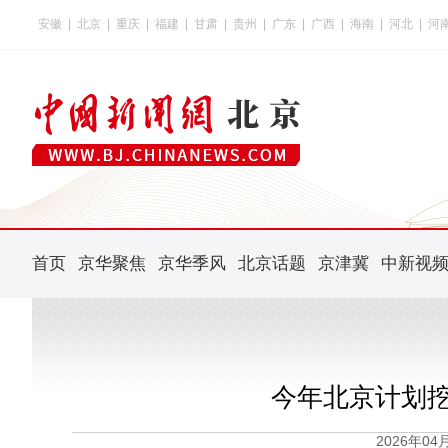
安徽
|
北京
|
重庆
|
福建
|
甘肃
|
贵州
|
广东
|
广西
|
海南
|
河北
|
河
首页
京华聚焦
京华季风
北京话题
京津冀
中新视
今年北京计划
2026年0