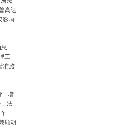
户居民
曾高达
仅影响
的思
理工
精准施
费，增
楼、法
民车
兼顾胡