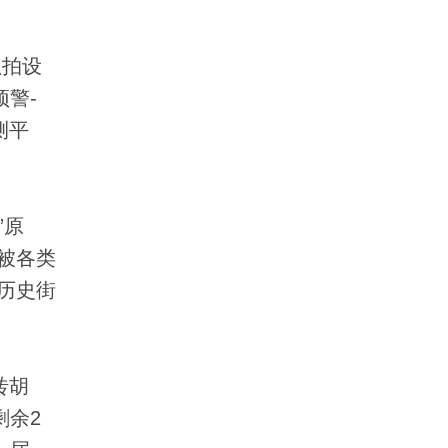
抓拍设
警-
测平
”原
被各类
历史街
砖胡
剩余2