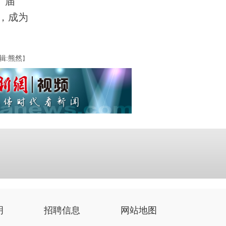
。届
，成为
辑:熊然
】
明
招聘信息
网站地图