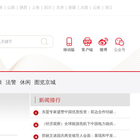
东
|
山西
|
陕西
|
上海
|
四川
|
天津
|
新疆
|
兵团
|
云南
|
浙江
移动版
客户端
微博
公众号
康
法警
休闲
图览京城
东盟专家盛赞中国优质投资：双边合作结硕...
（经济观察）全球能源危机下中国电力稳供...
郑丽文谈国共两党领导人会面：展现和平发...