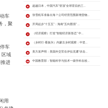
超越日本，中国汽车“登顶”全球背后的三...
机动车
张雪机车准备出海？公司经营范围新增货物...
务，聚
开局起步“十五五”：海南“五向图强” ...
（经济观察）打造“智能经济新形态” 中...
（乡村行·看振兴）内蒙古乡村观察：中坚...
停车
美方发声明：美国外交官在伊拉克遭“伏击...
，区域
中国教育部：智能科学与技术一级学科在校...
同推进
闲用