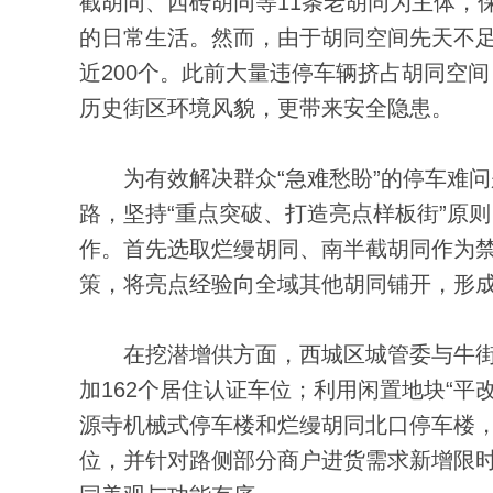
截胡同、西砖胡同等11条老胡同为主体，
的日常生活。然而，由于胡同空间先天不
近200个。此前大量违停车辆挤占胡同空
历史街区环境风貌，更带来安全隐患。
为有效解决群众“急难愁盼”的停车难问题
路，坚持“重点突破、打造亮点样板街”原则
作。首先选取烂缦胡同、南半截胡同作为禁
策，将亮点经验向全域其他胡同铺开，形
在挖潜增供方面，西城区城管委与牛街街
加162个居住认证车位；利用闲置地块“
源寺机械式停车楼和烂缦胡同北口停车楼，共
位，并针对路侧部分商户进货需求新增限