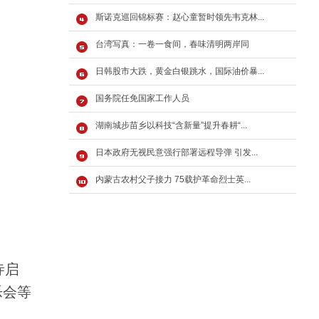
斯诺克巡回锦标赛：赵心童暂时领先韦克林...
台湾写真：一卷一食间，春味清明两岸同
日韩股市大跌，黄金白银跳水，国际油价暴...
国务院任免国家工作人员
湖南城步苗乡以科技“含新量”提升春耕“...
日本政府无视民意强行部署远程导弹 引发...
内蒙古农村父子接力 75载护革命烈士英...
寺启
乐会等