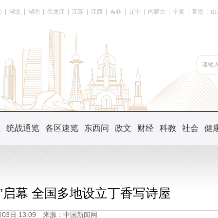
南
|
湖北
|
湖南
|
黑龙江
|
江苏
|
江西
|
吉林
|
辽宁
|
内蒙古
|
宁夏
|
青海
|
山
频
统战通览
各区速览
东西问
政文
财经
科教
社会
健
会”启幕 全国多地设立丁香写诗屋
4月03日 13:09 来源：中国新闻网