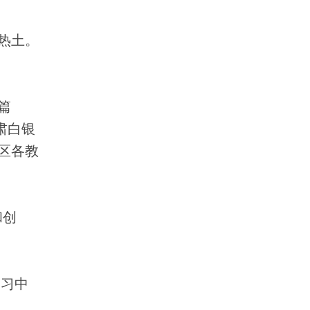
热土。
篇
肃白银
区各教
和创
学习中