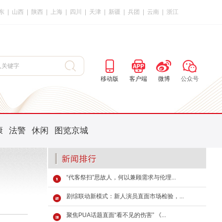
东
|
山西
|
陕西
|
上海
|
四川
|
天津
|
新疆
|
兵团
|
云南
|
浙江
移动版
客户端
微博
公众号
康
法警
休闲
图览京城
“代客祭扫”思故人，何以兼顾需求与伦理...
剧综联动新模式：新人演员直面市场检验，...
聚焦PUA话题直面“看不见的伤害” 《...