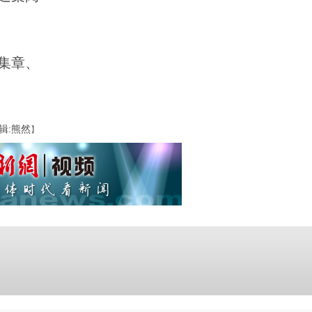
集章、
辑:熊然
】