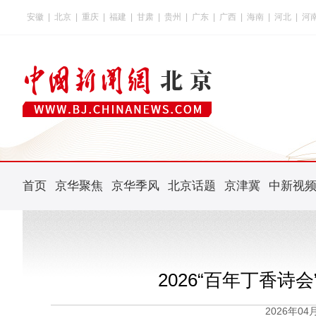
安徽
|
北京
|
重庆
|
福建
|
甘肃
|
贵州
|
广东
|
广西
|
海南
|
河北
|
河
首页
京华聚焦
京华季风
北京话题
京津冀
中新视
2026“百年丁香诗
2026年0