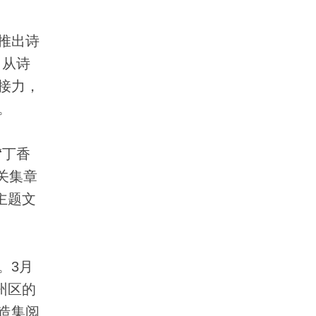
推出诗
。从诗
接力，
。
“丁香
关集章
主题文
。3月
州区的
造集阅