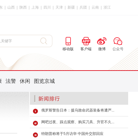
东
|
山西
|
陕西
|
上海
|
四川
|
天津
|
新疆
|
兵团
|
云南
|
浙江
移动版
客户端
微博
公众号
康
法警
休闲
图览京城
俄罗斯警告日本：援乌致命武器装备将遭严...
网吧过夜、踩点观察、购买刀具、升官不久...
特朗普称将于5月访华 中国外交部回应