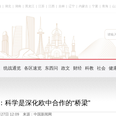
南
|
湖北
|
湖南
|
黑龙江
|
江苏
|
江西
|
吉林
|
辽宁
|
内蒙古
|
宁夏
|
青海
|
山
频
统战通览
各区速览
东西问
政文
财经
科教
社会
健
纳：科学是深化欧中合作的“桥梁”
3月27日 12:09 来源：中国新闻网