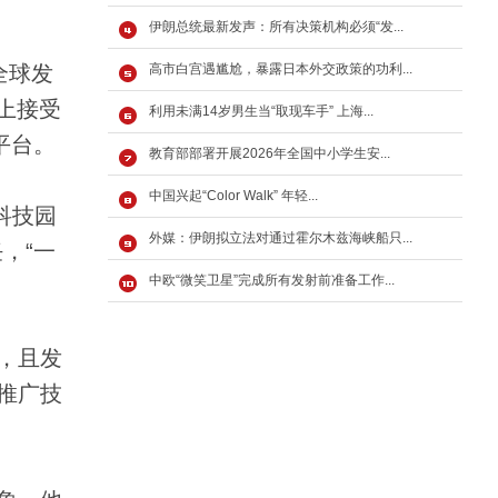
伊朗总统最新发声：所有决策机构必须“发...
全球发
高市白宫遇尴尬，暴露日本外交政策的功利...
会上接受
利用未满14岁男生当“取现车手” 上海...
平台。
教育部部署开展2026年全国中小学生安...
中国兴起“Color Walk” 年轻...
科技园
外媒：伊朗拟立法对通过霍尔木兹海峡船只...
，“一
中欧“微笑卫星”完成所有发射前准备工作...
，且发
推广技