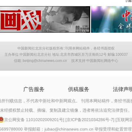
编
【
中国新闻社北京分社版权所有::刊用本网站稿件，务经书面授权
主办单位:中国新闻社北京分社 地址:北京市西城区百万庄南街12号 邮编:100037
信箱: beijing@chinanews.com.cn 技术支持:中国新闻社网络中心
广告服务
供稿服务
法律声
站所刊载信息，不代表中新社和中新网观点。 刊用本网站稿件，务经书面
未经授权禁止转载、摘编、复制及建立镜像，违者将依法追究法律责任。
京公网安备 11010202009201号
] [
京ICP备2021034286号-7
] [
互联网宗教
88000 举报邮箱：jubao@chinanews.com.cn
举报受理和处置管理