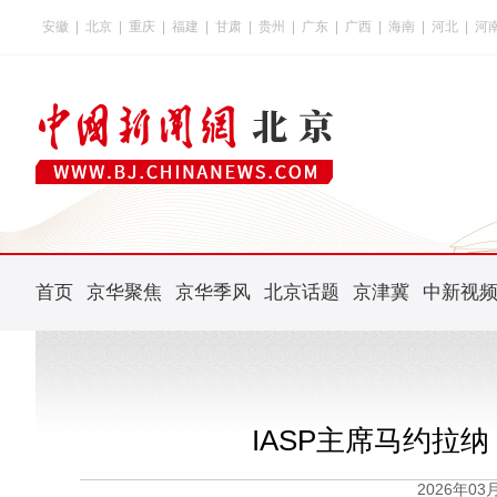
安徽
|
北京
|
重庆
|
福建
|
甘肃
|
贵州
|
广东
|
广西
|
海南
|
河北
|
河
首页
京华聚焦
京华季风
北京话题
京津冀
中新视
IASP主席马约拉
2026年0