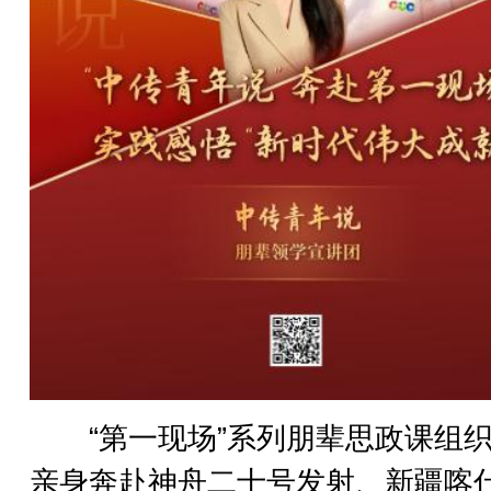
“第一现场”系列朋辈思政课组织
亲身奔赴神舟二十号发射、新疆喀