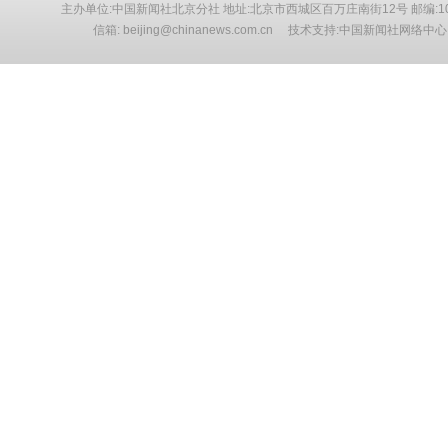
主办单位:中国新闻社北京分社 地址:北京市西城区百万庄南街12号 邮编:10
信箱: beijing@chinanews.com.cn 技术支持:中国新闻社网络中心