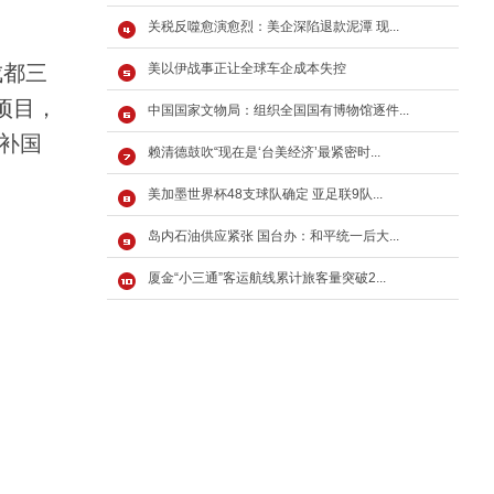
关税反噬愈演愈烈：美企深陷退款泥潭 现...
成都三
美以伊战事正让全球车企成本失控
项目，
中国国家文物局：组织全国国有博物馆逐件...
补国
赖清德鼓吹“现在是‘台美经济’最紧密时...
美加墨世界杯48支球队确定 亚足联9队...
岛内石油供应紧张 国台办：和平统一后大...
厦金“小三通”客运航线累计旅客量突破2...