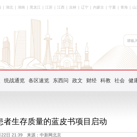
南
|
湖北
|
湖南
|
黑龙江
|
江苏
|
江西
|
吉林
|
辽宁
|
内蒙古
|
宁夏
|
青海
|
山
频
统战通览
各区速览
东西问
政文
财经
科教
社会
健
患者生存质量的蓝皮书项目启动
3月22日 21:39 来源：中新网北京