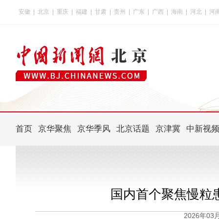
安徽
|
北京
|
重庆
|
福建
|
甘肃
|
贵州
|
广东
|
广西
|
海南
|
河北
|
河
首页
京华聚焦
京华季风
北京话题
京津冀
中新视
国内首个聚焦慢粒
2026年0