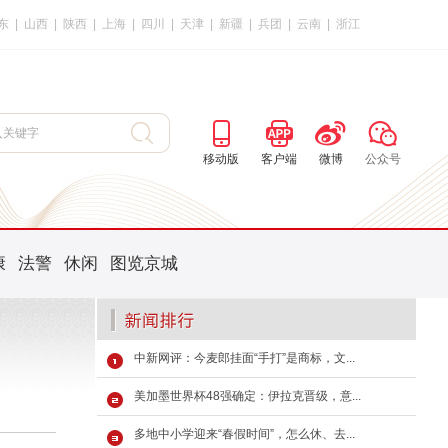
东
|
山西
|
陕西
|
上海
|
四川
|
天津
|
新疆
|
兵团
|
云南
|
浙江
移动版
客户端
微博
公众号
康
法警
休闲
图览京城
中新网评：今麦郎挂面“手打”是商标，文...
美加墨世界杯48强确定：伊拉克晋级，意...
多地中小学迎来“春假时间”，怎么休、去...