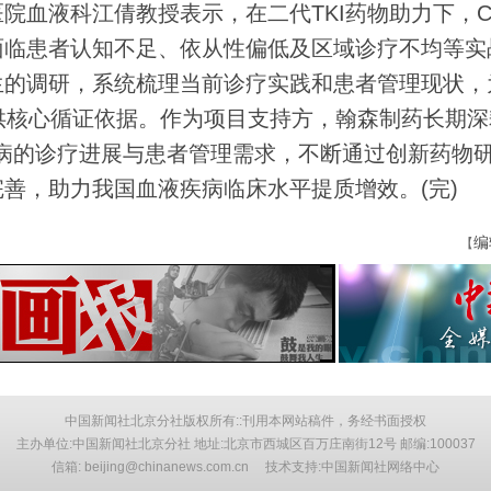
血液科江倩教授表示，在二代TKI药物助力下，C
面临患者认知不足、依从性偏低及区域诊疗不均等实
生的调研，系统梳理当前诊疗实践和患者管理现状，
供核心循证依据。作为项目支持方，翰森制药长期深
疾病的诊疗进展与患者管理需求，不断通过创新药物
善，助力我国血液疾病临床水平提质增效。(完)
编
【
中国新闻社北京分社版权所有::刊用本网站稿件，务经书面授权
主办单位:中国新闻社北京分社 地址:北京市西城区百万庄南街12号 邮编:100037
信箱: beijing@chinanews.com.cn 技术支持:中国新闻社网络中心