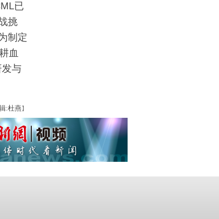
ML已
战挑
为制定
耕血
研发与
辑:杜燕
】