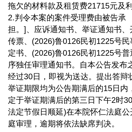
拖欠的材料款及租赁费21715元及
2.判令本案的案件受理费由被告承
担。]、应诉通知书、举证通知书、
传票、(2026)鲁0126民初1225号
定书、(2026)鲁0126民初1225号
序独任审理通知书。自本公告发布
经过30日，即视为送达。提出答辩
举证期限均为公告期满后的15日内
定于举证期满后的第三日下午2时30
法定节假日顺延)在本院怀仁法庭公
庭审理，逾期将依法缺席判决。