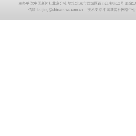
主办单位:中国新闻社北京分社 地址:北京市西城区百万庄南街12号 邮编:10
信箱: beijing@chinanews.com.cn 技术支持:中国新闻社网络中心