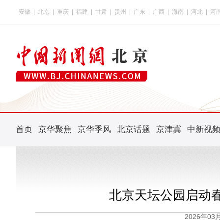
安徽
|
北京
|
重庆
|
福建
|
甘肃
|
贵州
|
广东
|
广西
|
海南
|
河北
|
河
首页
京华聚焦
京华季风
北京话题
京津冀
中新视
北京天坛公园启动
2026年0