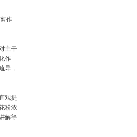
剪作
对主干
化作
疏导，
直观提
花粉浓
讲解等