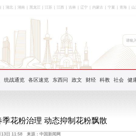
南
|
湖北
|
湖南
|
黑龙江
|
江苏
|
江西
|
吉林
|
辽宁
|
内蒙古
|
宁夏
|
青海
|
山
频
统战通览
各区速览
东西问
政文
财经
科教
社会
健
春季花粉治理 动态抑制花粉飘散
3月13日 11:58 来源：中国新闻网