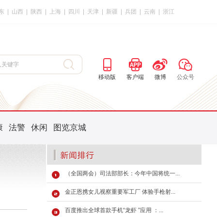
东
|
山西
|
陕西
|
上海
|
四川
|
天津
|
新疆
|
兵团
|
云南
|
浙江
移动版
客户端
微博
公众号
康
法警
休闲
图览京城
（全国两会）司法部部长：今年中国将统一...
金正恩携女儿视察重要军工厂 体验手枪射...
百度推出全球首款手机“龙虾 ”应用 ：...