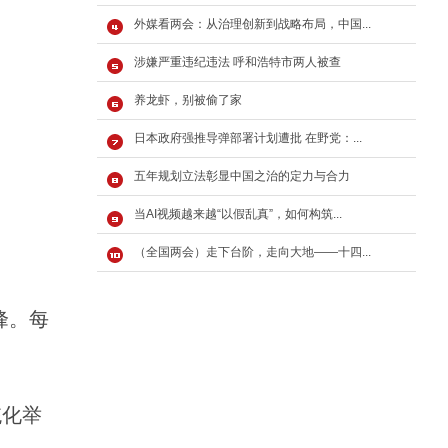
外媒看两会：从治理创新到战略布局，中国...
涉嫌严重违纪违法 呼和浩特市两人被查
养龙虾，别被偷了家
日本政府强推导弹部署计划遭批 在野党：...
五年规划立法彰显中国之治的定力与合力
当AI视频越来越“以假乱真”，如何构筑...
（全国两会）走下台阶，走向大地——十四...
峰。每
统化举