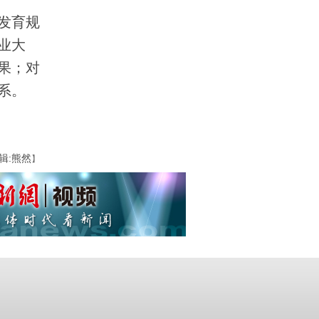
发育规
业大
果；对
系。
辑:熊然
】