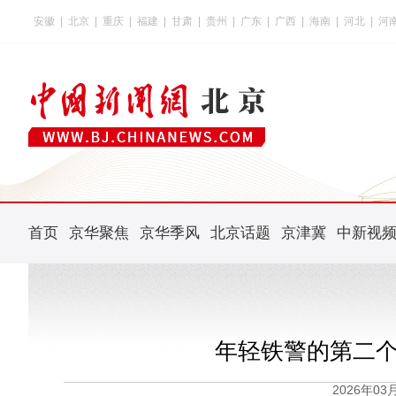
安徽
|
北京
|
重庆
|
福建
|
甘肃
|
贵州
|
广东
|
广西
|
海南
|
河北
|
河
首页
京华聚焦
京华季风
北京话题
京津冀
中新视
年轻铁警的第二个
2026年0