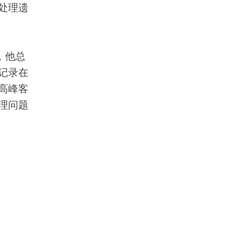
处理遗
，他总
记录在
高峰客
理问题