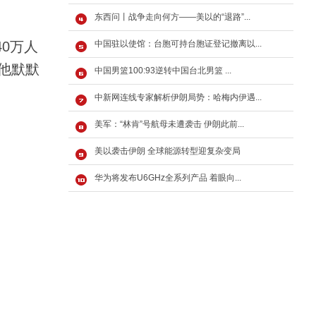
东西问丨战争走向何方——美以的“退路”...
0万人
中国驻以使馆：台胞可持台胞证登记撤离以...
他默默
中国男篮100:93逆转中国台北男篮 ...
中新网连线专家解析伊朗局势：哈梅内伊遇...
美军：“林肯”号航母未遭袭击 伊朗此前...
美以袭击伊朗 全球能源转型迎复杂变局
华为将发布U6GHz全系列产品 着眼向...