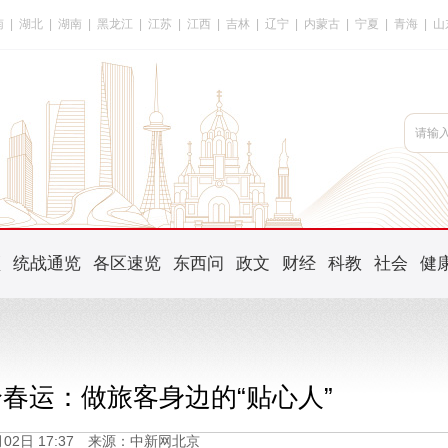
南
|
湖北
|
湖南
|
黑龙江
|
江苏
|
江西
|
吉林
|
辽宁
|
内蒙古
|
宁夏
|
青海
|
山
频
统战通览
各区速览
东西问
政文
财经
科教
社会
健
春运：做旅客身边的“贴心人”
3月02日 17:37 来源：中新网北京