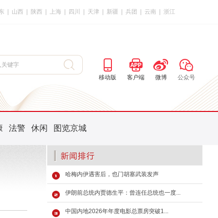
东
|
山西
|
陕西
|
上海
|
四川
|
天津
|
新疆
|
兵团
|
云南
|
浙江
移动版
客户端
微博
公众号
康
法警
休闲
图览京城
哈梅内伊遇害后，也门胡塞武装发声
伊朗前总统内贾德生平：曾连任总统也一度...
中国内地2026年年度电影总票房突破1...