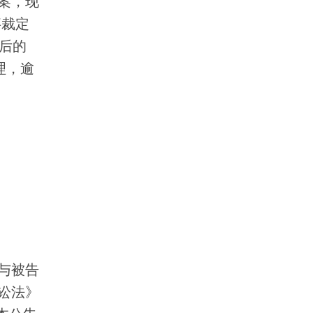
案，现
事裁定
后的
理，逾
与被告
讼法》