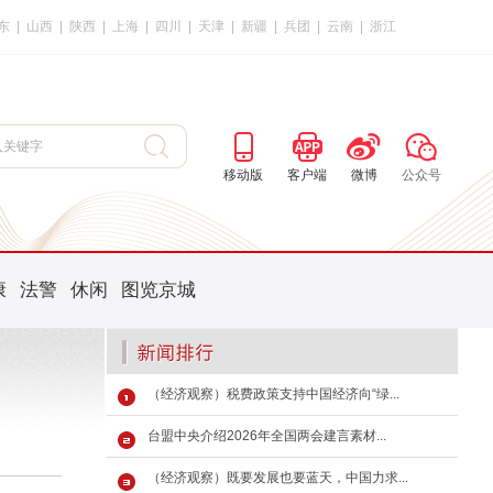
东
|
山西
|
陕西
|
上海
|
四川
|
天津
|
新疆
|
兵团
|
云南
|
浙江
移动版
客户端
微博
公众号
康
法警
休闲
图览京城
（经济观察）税费政策支持中国经济向“绿...
台盟中央介绍2026年全国两会建言素材...
（经济观察）既要发展也要蓝天，中国力求...