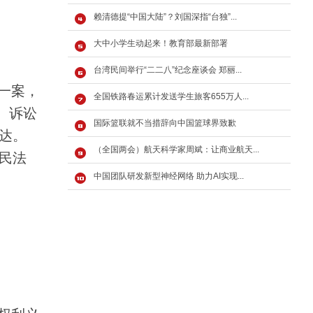
赖清德提“中国大陆”？刘国深指“台独”...
大中小学生动起来！教育部最新部署
台湾民间举行“二二八”纪念座谈会 郑丽...
一案，
全国铁路春运累计发送学生旅客655万人...
书、诉讼
国际篮联就不当措辞向中国篮球界致歉
达。
（全国两会）航天科学家周斌：让商业航天...
民法
中国团队研发新型神经网络 助力AI实现...