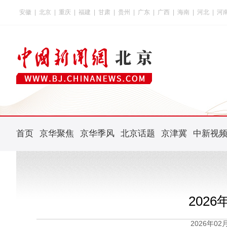
安徽
|
北京
|
重庆
|
福建
|
甘肃
|
贵州
|
广东
|
广西
|
海南
|
河北
|
河
首页
京华聚焦
京华季风
北京话题
京津冀
中新视
202
2026年0