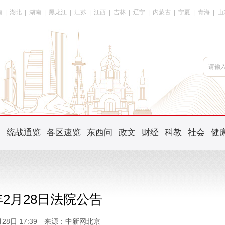
南
|
湖北
|
湖南
|
黑龙江
|
江苏
|
江西
|
吉林
|
辽宁
|
内蒙古
|
宁夏
|
青海
|
山
频
统战通览
各区速览
东西问
政文
财经
科教
社会
健
6年2月28日法院公告
2月28日 17:39 来源：中新网北京