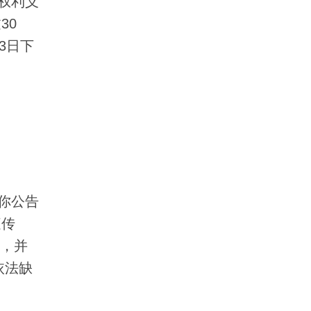
权利义
30
3日下
你公告
庭传
内，并
依法缺