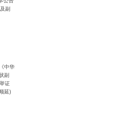
自本公告
状及副
《中华
状副
举证
顺延)