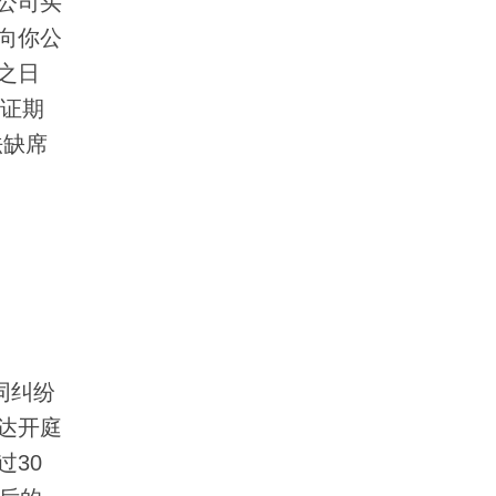
公司买
向你公
之日
举证期
法缺席
同纠纷
达开庭
30