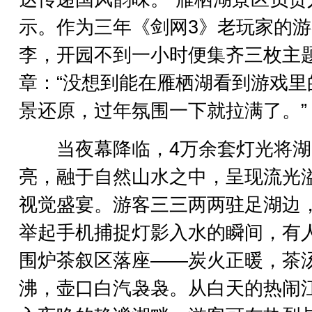
示。作为三年《剑网3》老玩家的
李，开园不到一小时便集齐三枚主
章：“没想到能在雁栖湖看到游戏里
景还原，过年氛围一下就拉满了。”
当夜幕降临，4万余套灯光将湖
亮，融于自然山水之中，呈现流光
视觉盛宴。游客三三两两驻足湖边
举起手机捕捉灯影入水的瞬间，有
围炉茶叙区落座——炭火正暖，茶
沸，壶口白汽袅袅。从白天的热闹