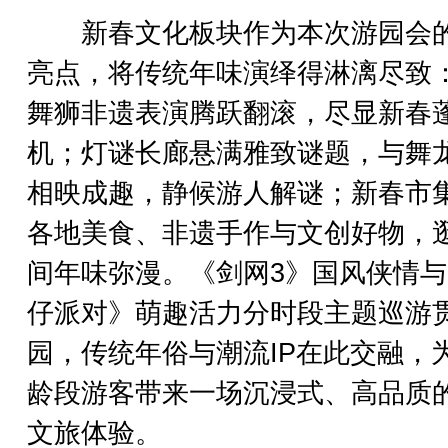
新春文化板块作为本次游园会
亮点，将传统年味演绎得淋漓尽致
舞狮非遗表演腾跃翻滚，尽显新春
机；灯谜长廊悬满雅致谜题，与舞
相映成趣，静候游人解谜；新春市
各地美食、非遗手作与文创好物，
间年味弥漫。《剑网3》国风侠情
仔派对》萌趣活力分时段主题巡游
园，传统年俗与潮流IP在此交融，
龄段游客带来一场沉浸式、高品质
文旅体验。