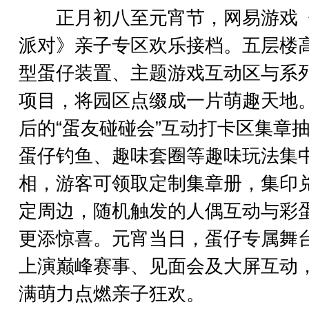
正月初八至元宵节，网易游戏
派对》亲子专区欢乐接档。五层楼
型蛋仔装置、主题游戏互动区与系
项目，将园区点缀成一片萌趣天地
后的“蛋友碰碰会”互动打卡区集章
蛋仔钓鱼、趣味套圈等趣味玩法集
相，游客可领取定制集章册，集印
定周边，随机触发的人偶互动与彩
更添惊喜。元宵当日，蛋仔专属舞
上演巅峰赛事、见面会及大屏互动
满萌力点燃亲子狂欢。