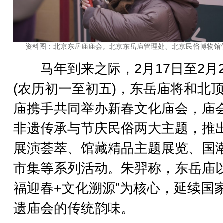
资料图：北京东岳庙庙会。北京东岳庙管理处、北京民俗博物馆
马年到来之际，2月17日至2月2
(农历初一至初五)，东岳庙将和北
庙携手共同举办新春文化庙会，庙
非遗传承与节庆民俗两大主题，推
展演荟萃、馆藏精品主题展览、国
市集等系列活动。朱羿称，东岳庙以
福迎春+文化溯源”为核心，延续国
遗庙会的传统韵味。