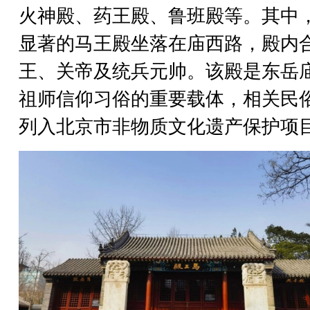
火神殿、药王殿、鲁班殿等。其中
显著的马王殿坐落在庙西路，殿内
王、关帝及统兵元帅。该殿是东岳
祖师信仰习俗的重要载体，相关民
列入北京市非物质文化遗产保护项