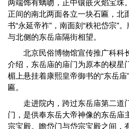
两端饰有螭吻，正中镶嵌火焰宝珠
正间的南北两面各立一块石匾，北
书“永延帝祚”，南面刻“秩祀岱宗”
与北侧的东岳庙隔街相望。
北京民俗博物馆宣传推广科科
介绍，东岳庙的庙门为原本的棂星
楣上悬挂着康熙皇帝御书的“东岳庙
匾。
走进院内，跨过东岳庙第二道
门，是供奉东岳大帝神像的东岳庙
宗宝殿。瞻岱门与岱宗宝殿之间，