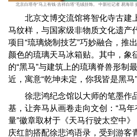
北京白塔寺“马上有钱·吉祥白塔”毛绒挂饰。 中新社记者 易海菲 
北京文博交流馆将智化寺古建
马纹样，与国家级非物质文化遗产
项目“琉璃烧制技艺”巧妙融合，推出
颜色的琉璃天马冰箱贴。其中，象
的“黑马”与建筑上的琉璃脊兽形制
近，寓意“乾坤未定，你我皆是黑马
徐悲鸿纪念馆以大师的笔墨作
基，让奔马从画卷走向文创：“马年
量”徽章取材于《天马行驶太空中》
庆红韵搭配徐悲鸿语录，受到游客