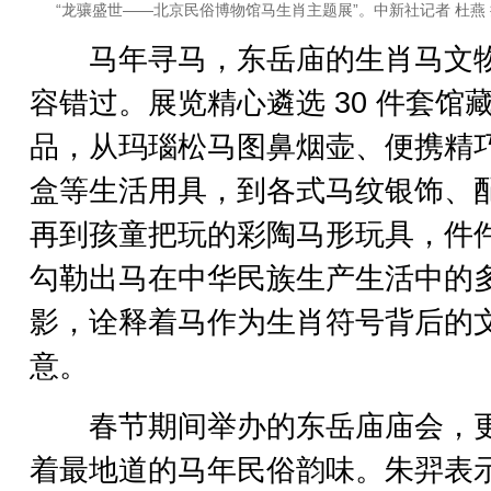
“龙骧盛世——北京民俗博物馆马生肖主题展”。中新社记者 杜燕
马年寻马，东岳庙的生肖马文
容错过。展览精心遴选 30 件套馆
品，从玛瑙松马图鼻烟壶、便携精
盒等生活用具，到各式马纹银饰、
再到孩童把玩的彩陶马形玩具，件
勾勒出马在中华民族生产生活中的
影，诠释着马作为生肖符号背后的
意。
春节期间举办的东岳庙庙会，
着最地道的马年民俗韵味。朱羿表