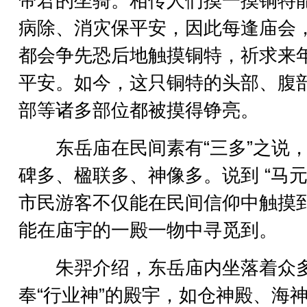
帝君的坐骑。相传人们摸一摸铜特
病除、消灾保平安，因此每逢庙会
都会争先恐后地触摸铜特，祈求来
平安。如今，这只铜特的头部、腹
部等诸多部位都被摸得铮亮。
东岳庙在民间素有“三多”之说，
碑多、楹联多、神像多。说到 “马元
市民游客不仅能在民间信仰中触摸
能在庙宇的一殿一物中寻觅到。
朱羿介绍，东岳庙内坐落着众
奉“行业神”的殿宇，如仓神殿、海