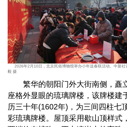
2026年2月10日，北京民俗博物馆举办小年送春联活动。中新社
毅 摄
繁华的朝阳门外大街南侧，矗
座格外显眼的琉璃牌楼，该牌楼建
历三十年(1602年)，为三间四柱七
彩琉璃牌楼。屋顶采用歇山顶样式