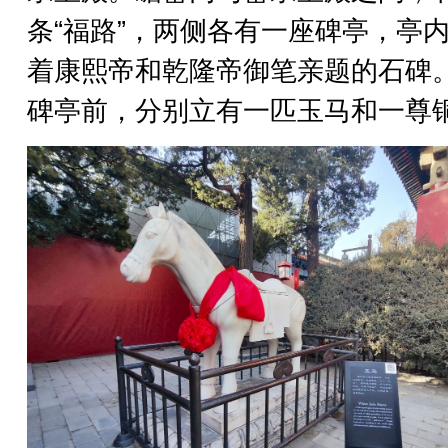
条“福路”，两侧各有一座碑亭，亭
着康熙帝和乾隆帝御笔亲题的石碑
碑亭前，分别立有一匹玉马和一尊