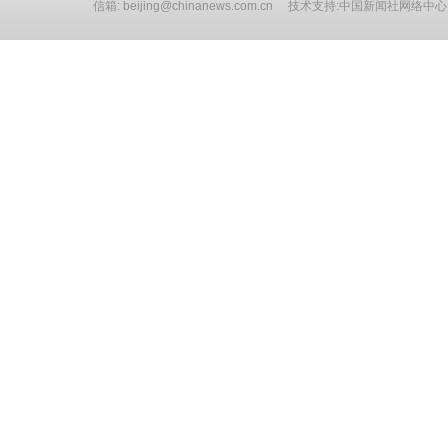
信箱: beijing@chinanews.com.cn 技术支持:中国新闻社网络中心