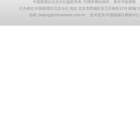
中国新闻社北京分社版权所有::刊用本网站稿件，务经书面授权
主办单位:中国新闻社北京分社 地址:北京市西城区百万庄南街12号 邮编:10
信箱: beijing@chinanews.com.cn 技术支持:中国新闻社网络中心