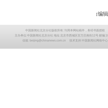
编辑
【
中国新闻社北京分社版权所有::刊用本网站稿件，务经书面授权
主办单位:中国新闻社北京分社 地址:北京市西城区百万庄南街12号 邮编:10
信箱: beijing@chinanews.com.cn 技术支持:中国新闻社网络中心