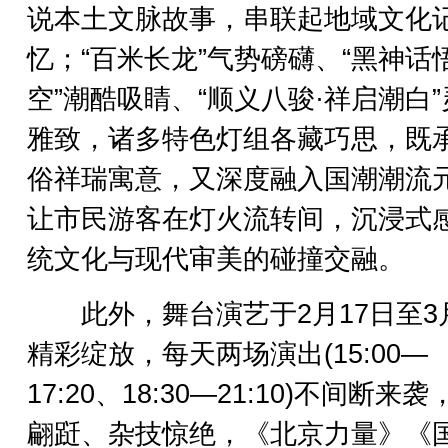
说本土文脉故事，串联起地域文化
忆；“百米长龙”气势磅礴、“黑神话
空”潮酷吸睛、“顺义八骏·祥启潮白
雅致，诸多特色灯组各藏巧思，既
俗祥瑞寓意，又深度融入国潮潮流
让市民游客在灯火流转间，沉浸式
统文化与现代审美的碰撞交融。
此外，舞台演艺于2月17日至3
精彩绽放，每天两场演出(15:00—
17:20、18:30—21:10)不间断来
翩跹、杂技惊绝，《北京力量》《