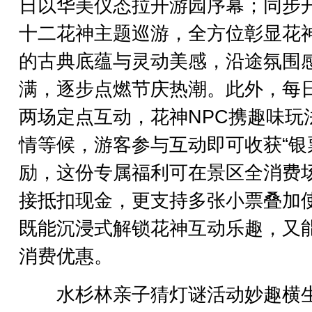
日以华美仪态拉开游园序幕；同步
十二花神主题巡游，全方位彰显花
的古典底蕴与灵动美感，沿途氛围
满，逐步点燃节庆热潮。此外，每
两场定点互动，花神NPC携趣味玩
情等候，游客参与互动即可收获“银
励，这份专属福利可在景区全消费
接抵扣现金，更支持多张小票叠加
既能沉浸式解锁花神互动乐趣，又
消费优惠。
水杉林亲子猜灯谜活动妙趣横