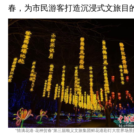
春，为市民游客打造沉浸式文旅目
“情满花港·花神贺春”第三届顺义文旅集团鲜花港彩灯大世界场景