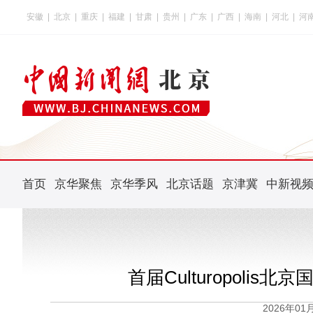
安徽
|
北京
|
重庆
|
福建
|
甘肃
|
贵州
|
广东
|
广西
|
海南
|
河北
|
河
首页
京华聚焦
京华季风
北京话题
京津冀
中新视
首届Culturopolis
2026年0