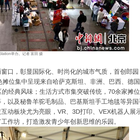
tation举办。记者 富田 摄
窗口，彰显国际化、时尚化的城市气质，首创郎园
2个特色摊位集中呈现来自哈萨克斯坦、非洲、巴西、德
区的经典风味；生活方式市集突破传统，70余家摊
等，以及秘鲁羊驼毛制品、巴基斯坦手工地毯等异国
互动板块尤为亮眼，VR、3D打印、VEX机器人展
富工作坊，打造激发青少年创新思维的乐园。