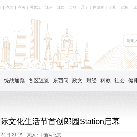
南
|
湖北
|
湖南
|
黑龙江
|
江苏
|
江西
|
吉林
|
辽宁
|
内蒙古
|
宁夏
|
青海
|
山
频
统战通览
各区速览
东西问
政文
财经
科教
社会
健
北京国际文化生活节首创郎园Station启幕
1月31日 21:15 来源：中新网北京