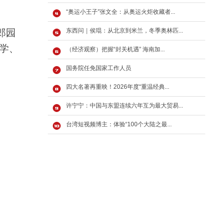
“奥运小王子”张文全：从奥运火炬收藏者...
郎园
东西问｜侯琨：从北京到米兰，冬季奥林匹...
美学、
（经济观察）把握“封关机遇” 海南加...
国务院任免国家工作人员
四大名著再重映！2026年度“重温经典...
许宁宁：中国与东盟连续六年互为最大贸易...
台湾短视频博主：体验“100个大陆之最...