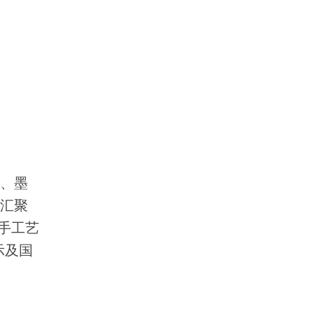
国、墨
位汇聚
手工艺
示及国