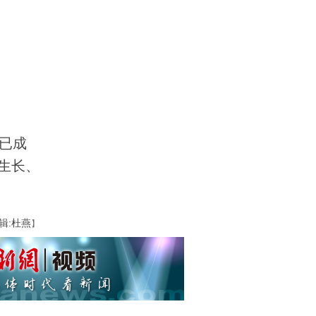
已成
生长、
辑:杜燕
】