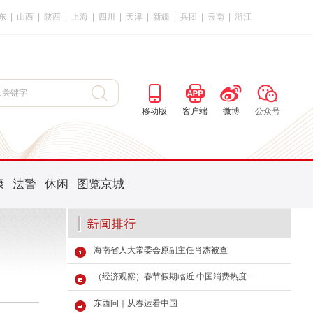
东
|
山西
|
陕西
|
上海
|
四川
|
天津
|
新疆
|
兵团
|
云南
|
浙江
移动版
客户端
微博
公众号
康
法警
休闲
图览京城
海南省人大常委会原副主任肖杰被查
（经济观察）春节假期临近 中国消费热度...
东西问｜从春运看中国