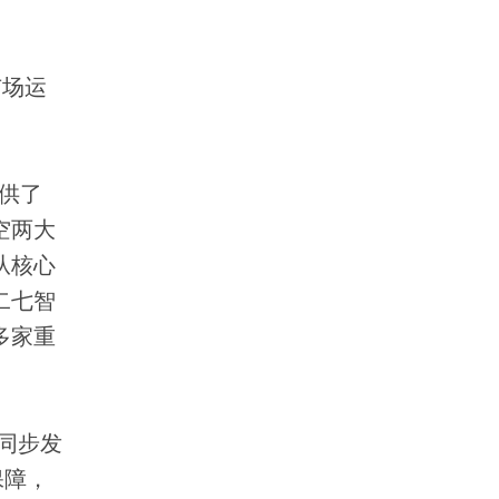
市场运
供了
空两大
从核心
二七智
多家重
同步发
保障，