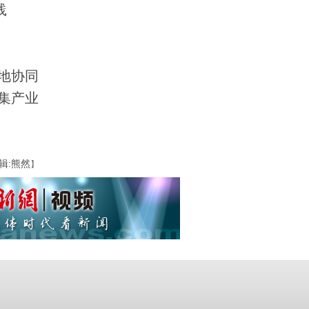
践
地协同
集产业
辑:熊然
】