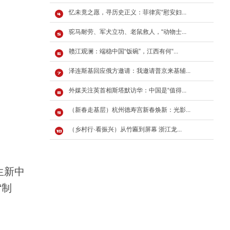
忆未竟之愿，寻历史正义：菲律宾“慰安妇...
驼马耐劳、军犬立功、老鼠救人，“动物士...
赣江观澜：端稳中国“饭碗”，江西有何“...
泽连斯基回应俄方邀请：我邀请普京来基辅...
外媒关注英首相斯塔默访华：中国是“值得...
（新春走基层）杭州德寿宫新春焕新：光影...
（乡村行·看振兴）从竹匾到屏幕 浙江龙...
生新中
“制