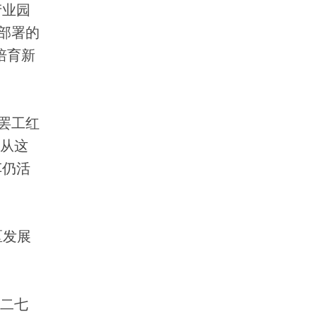
产业园
部署的
培育新
罢工红
车从这
车仍活
区发展
二七