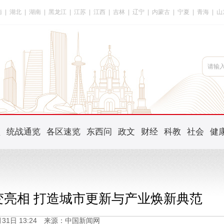
南
|
湖北
|
湖南
|
黑龙江
|
江苏
|
江西
|
吉林
|
辽宁
|
内蒙古
|
宁夏
|
青海
|
山
频
统战通览
各区速览
东西问
政文
财经
科教
社会
健
变亮相 打造城市更新与产业焕新典范
1月31日 13:24 来源：中国新闻网