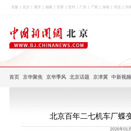
安徽
|
北京
|
重庆
|
福建
|
甘肃
|
贵州
|
广东
|
广西
|
海南
|
河北
|
河
首页
京华聚焦
京华季风
北京话题
京津冀
中新视
北京百年二七机车厂蝶
2026年0