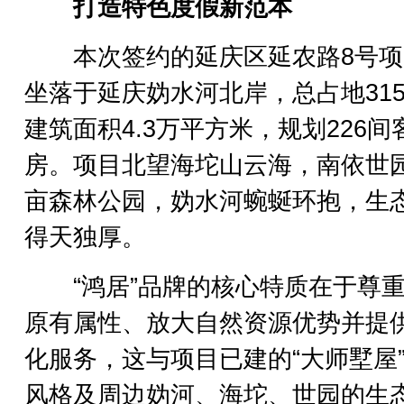
打造特色度假新范本
本次签约的延庆区延农路8号项
坐落于延庆妫水河北岸，总占地31
建筑面积4.3万平方米，规划226间
房。项目北望海坨山云海，南依世
亩森林公园，妫水河蜿蜒环抱，生
得天独厚。
“鸿居”品牌的核心特质在于尊重
原有属性、放大自然资源优势并提
化服务，这与项目已建的“大师墅屋
风格及周边妫河、海坨、世园的生