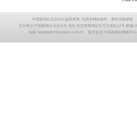
中国新闻社北京分社版权所有::刊用本网站稿件，务经书面授权
主办单位:中国新闻社北京分社 地址:北京市西城区百万庄南街12号 邮编:10
信箱: beijing@chinanews.com.cn 技术支持:中国新闻社网络中心