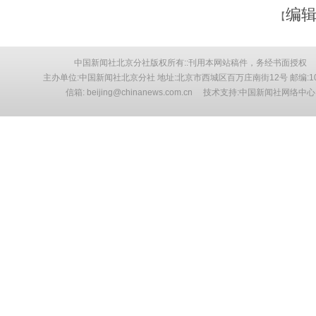
编辑
【
中国新闻社北京分社版权所有::刊用本网站稿件，务经书面授权
主办单位:中国新闻社北京分社 地址:北京市西城区百万庄南街12号 邮编:10
信箱: beijing@chinanews.com.cn 技术支持:中国新闻社网络中心