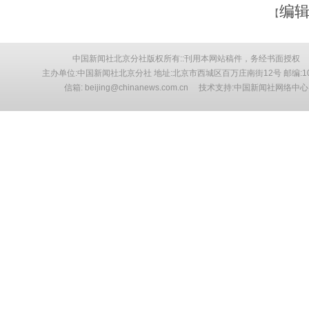
编辑
【
中国新闻社北京分社版权所有::刊用本网站稿件，务经书面授权
主办单位:中国新闻社北京分社 地址:北京市西城区百万庄南街12号 邮编:10
信箱: beijing@chinanews.com.cn 技术支持:中国新闻社网络中心