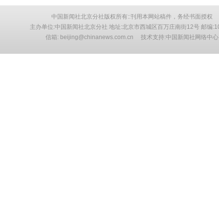
中国新闻社北京分社版权所有::刊用本网站稿件，务经书面授权
主办单位:中国新闻社北京分社 地址:北京市西城区百万庄南街12号 邮编:10
信箱: beijing@chinanews.com.cn 技术支持:中国新闻社网络中心