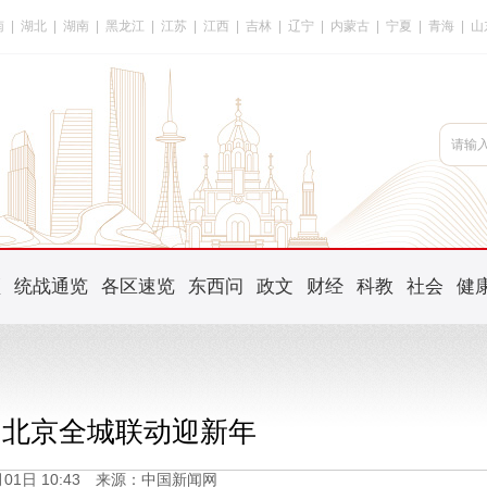
南
|
湖北
|
湖南
|
黑龙江
|
江苏
|
江西
|
吉林
|
辽宁
|
内蒙古
|
宁夏
|
青海
|
山
频
统战通览
各区速览
东西问
政文
财经
科教
社会
健
 北京全城联动迎新年
1月01日 10:43 来源：中国新闻网