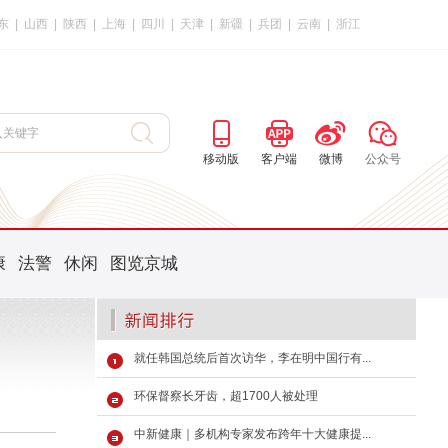
东
|
山西
|
陕西
|
上海
|
四川
|
天津
|
新疆
|
兵团
|
云南
|
浙江
移动版
客户端
微博
公众号
康
法警
休闲
图览京城
就任韩国总统后首次访华，李在明中国行有...
环保督察长牙齿，超1700人被处理
中新健康｜多机构专家发布跨年十大健康提...