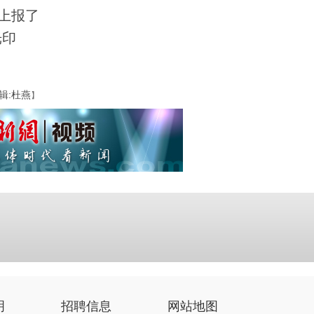
上报了
光印
辑:杜燕
】
明
招聘信息
网站地图