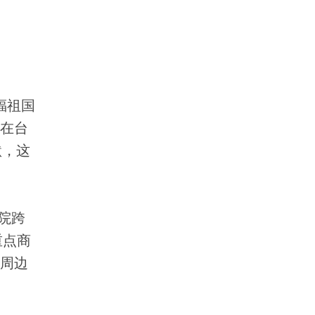
福祖国
人在台
默，这
院跨
重点商
位周边