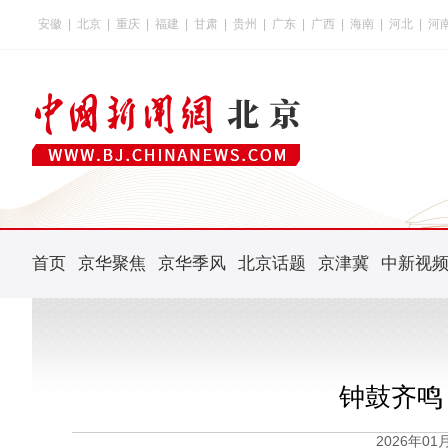
安徽
|
北京
|
重庆
|
福建
|
甘肃
|
贵州
|
广东
|
广西
|
海南
|
河北
|
河
首页
京华聚焦
京华季风
北京话题
京津冀
中新视
钟鼓齐鸣
2026年0