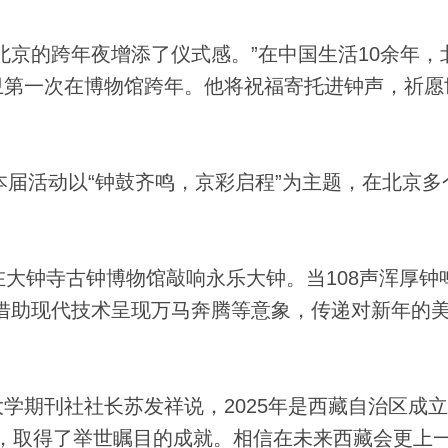
京的跨年夜增添了仪式感。”在中国生活10余年，
卫第一次在博物馆跨年。他将祝福寄托进钟声，祈愿
届活动以“钟鼓齐鸣，京彩启程”为主题，在北京多
钟寺古钟博物馆敲响永乐大钟。当108声浑厚钟鸣
借助现代技术呈现万马奔腾等意象，传递对新年的
刊社社长苏发祥说，2025年是西藏自治区成立
化，取得了举世瞩目的成就。相信在未来西藏会更上