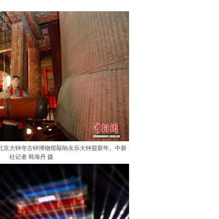
众在北京大钟寺古钟博物馆敲响永乐大钟迎新年。中新
社记者 韩海丹 摄