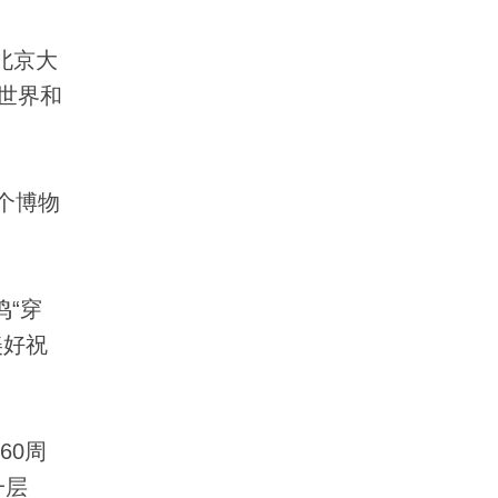
北京大
世界和
个博物
“穿
美好祝
60周
一层