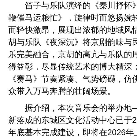
笛子与乐队演绎的《秦川抒怀
鞭催马运粮忙》，旋律时而悠扬婉
而轻快激昂，展现出浓郁的地域风
胡与乐队《夜深沉》将京剧韵味与
乐完美融合，京胡的高亢与乐队的
得益彰，尽显传统艺术的博大精深
《赛马》节奏紧凑、气势磅礴，仿
众带入万马奔腾的壮阔场景。
据介绍，本次音乐会的举办地
新落成的东城区文化活动中心已于20
年底基本完成建设，即将在2026年