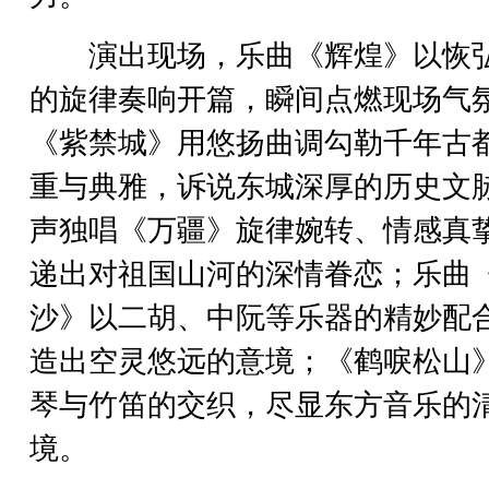
演出现场，乐曲《辉煌》以恢
的旋律奏响开篇，瞬间点燃现场气
《紫禁城》用悠扬曲调勾勒千年古
重与典雅，诉说东城深厚的历史文
声独唱《万疆》旋律婉转、情感真
递出对祖国山河的深情眷恋；乐曲
沙》以二胡、中阮等乐器的精妙配
造出空灵悠远的意境；《鹤唳松山
琴与竹笛的交织，尽显东方音乐的
境。