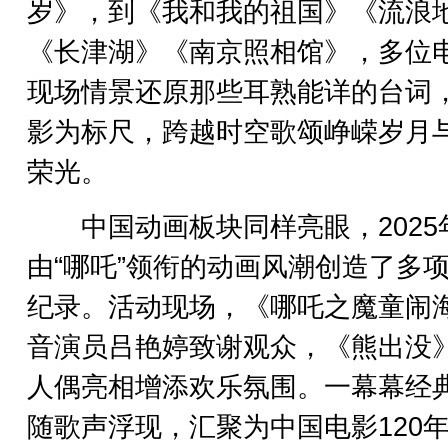
岁》，到《我和我的祖国》《流浪
《长津湖》《南京照相馆》，多位
现场情景还原那些耳熟能详的台词
影为标尺，跨越时空歌颂峥嵘岁月
荣光。
中国动画板块同样亮眼，2025
由“哪吒”领衔的动画风潮创造了多
纪录。活动现场，《哪吒之魔童闹
音演员吕艳婷致谢观众，《熊出没
人偶亮相增添欢乐氛围。一幕幕经
随歌声浮现，汇聚为中国电影120