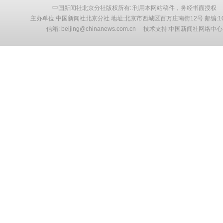
中国新闻社北京分社版权所有::刊用本网站稿件，务经书面授权
主办单位:中国新闻社北京分社 地址:北京市西城区百万庄南街12号 邮编:10
信箱: beijing@chinanews.com.cn 技术支持:中国新闻社网络中心