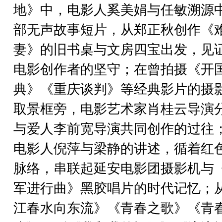
地》中，电影人奚美娟与任敏溯源
部无声故事短片，从郑正秋创作《
妻》的旧书桌与文房四宝出发，见
电影创作者的坚守；在曾拍摄《开
典》《重庆谈判》等经典影片的摄
取景框旁，电影艺术家肖桂云导演
与爱人李前宽导演共同创作的过往
电影人倪萍与梁静的讲述，循着红
脉络，串联起延安电影团摄影机与
军进行曲》黑胶唱片的时代记忆；
江春水向东流》《青春之歌》《青