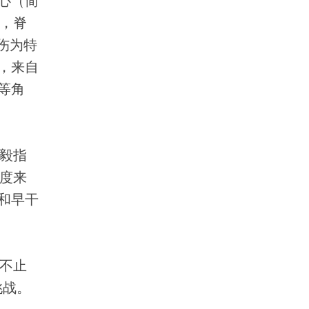
心（简
，脊
损伤为特
，来自
等角
毅指
度来
和早干
不止
挑战。