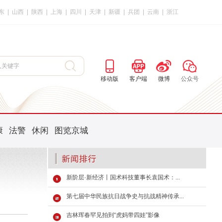
东
|
山西
|
陕西
|
上海
|
四川
|
天津
|
新疆
|
兵团
|
云南
|
浙江
移动版
客户端
微博
公众号
康
法警
休闲
图览京城
新阶层·新经济丨国术科技董事长袁国术：...
第七届中华民族抗日战争史与抗战精神传承...
吉林珲春罕见拍到“虎妈带四娃”影像