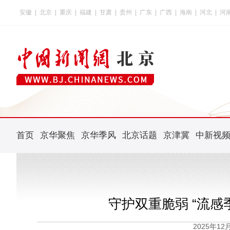
安徽
|
北京
|
重庆
|
福建
|
甘肃
|
贵州
|
广东
|
广西
|
海南
|
河北
|
河
首页
京华聚焦
京华季风
北京话题
京津冀
中新视
守护双重脆弱 “流感
2025年1