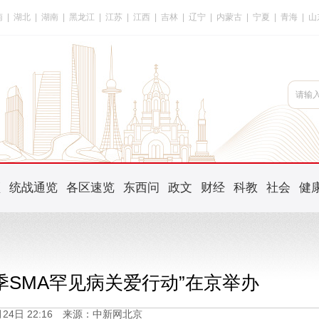
南
|
湖北
|
湖南
|
黑龙江
|
江苏
|
江西
|
吉林
|
辽宁
|
内蒙古
|
宁夏
|
青海
|
山
频
统战通览
各区速览
东西问
政文
财经
科教
社会
健
季SMA罕见病关爱行动”在京举办
2月24日 22:16 来源：中新网北京