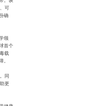
带。谈
、可
份确
学领
球首个
毒载
障。
。同
助更