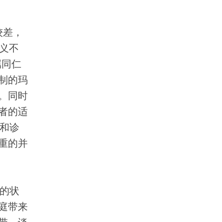
较差，
义不
属同仁
制的玛
。同时
者的适
和诊
重的并
的状
庭带来