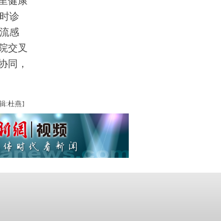
里健康
时诊
流感
院交叉
协同，
辑:杜燕
】