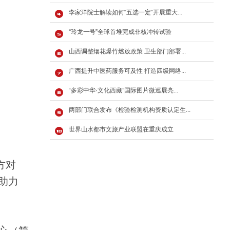
李家洋院士解读如何“五选一定”开展重大...
“玲龙一号”全球首堆完成非核冲转试验
山西调整烟花爆竹燃放政策 卫生部门部署...
广西提升中医药服务可及性 打造四级网络...
“多彩中华·文化西藏”国际图片微巡展亮...
两部门联合发布《检验检测机构资质认定生...
世界山水都市文旅产业联盟在重庆成立
方对
助力