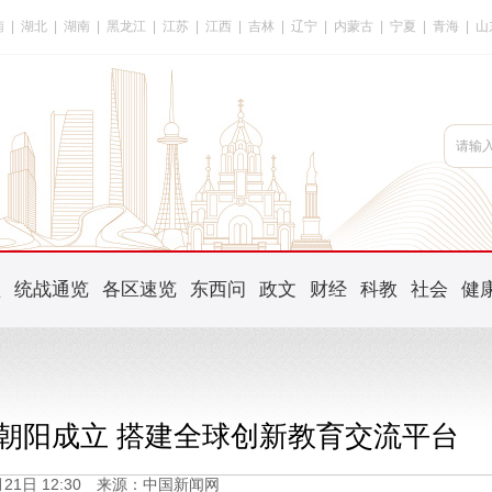
南
|
湖北
|
湖南
|
黑龙江
|
江苏
|
江西
|
吉林
|
辽宁
|
内蒙古
|
宁夏
|
青海
|
山
频
统战通览
各区速览
东西问
政文
财经
科教
社会
健
朝阳成立 搭建全球创新教育交流平台
2月21日 12:30 来源：中国新闻网