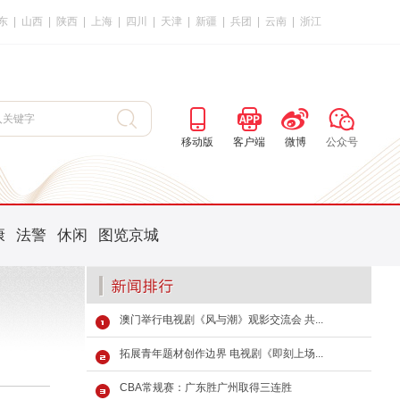
东
|
山西
|
陕西
|
上海
|
四川
|
天津
|
新疆
|
兵团
|
云南
|
浙江
移动版
客户端
微博
公众号
康
法警
休闲
图览京城
澳门举行电视剧《风与潮》观影交流会 共...
拓展青年题材创作边界 电视剧《即刻上场...
CBA常规赛：广东胜广州取得三连胜