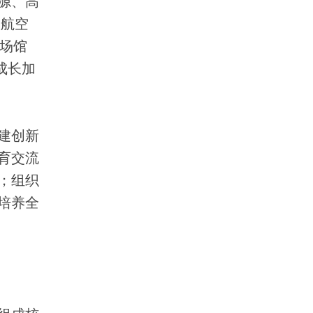
源、高
即航空
一场馆
成长加
建创新
育交流
；组织
培养全