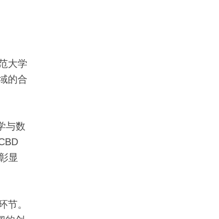
范大学
域的合
学与数
BD
彰显
环节。