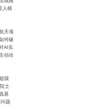
组成核
育人模
航天项
如何破
AI实
生动诠
超级
名院士
践基
实问题