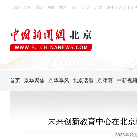
安徽
|
北京
|
重庆
|
福建
|
甘肃
|
贵州
|
广东
|
广西
|
海南
|
河北
|
河
首页
京华聚焦
京华季风
北京话题
京津冀
中新视
未来创新教育中心在北京
2025年1