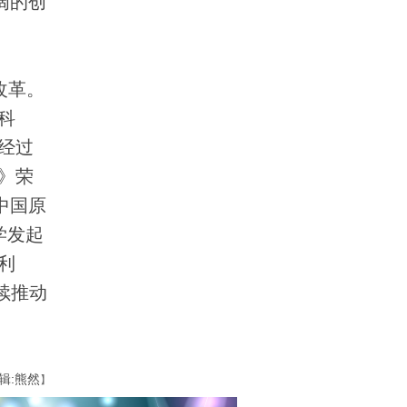
阔的创
育改革。
科
经过
》荣
中国原
学发起
利
续推动
辑:熊然
】