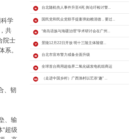
台北随机伤人事件升至4死 舆论吁检讨警...
国科学
国民党和民众党联手提案弹劾赖清德，要过...
，共
“南岛语族与海疆治理”学术研讨会在广州...
合院士
景陵12月22日开放 明十三陵主体陵寝...
体系。
台北市宣布警力戒备全面升级
全球首台商用超临界二氧化碳发电机组商运
（走进中国乡村）广西渔村以艺添“趣” ...
合、韧
垒、输
体”超级