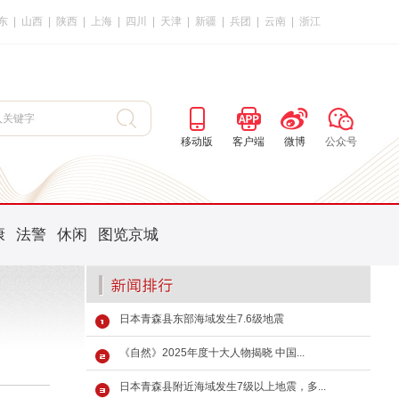
东
|
山西
|
陕西
|
上海
|
四川
|
天津
|
新疆
|
兵团
|
云南
|
浙江
移动版
客户端
微博
公众号
康
法警
休闲
图览京城
日本青森县东部海域发生7.6级地震
《自然》2025年度十大人物揭晓 中国...
日本青森县附近海域发生7级以上地震，多...