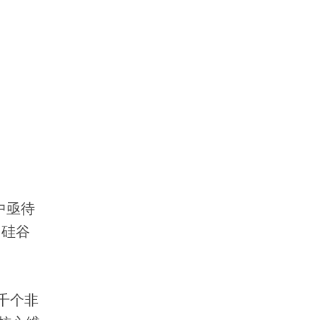
中亟待
国硅谷
千个非