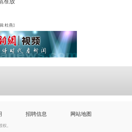
精准放
辑:杜燕
】
明
招聘信息
网站地图
授权。