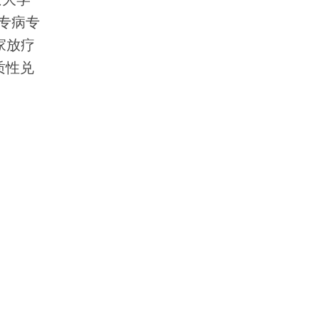
专病专
家放疗
质性兑