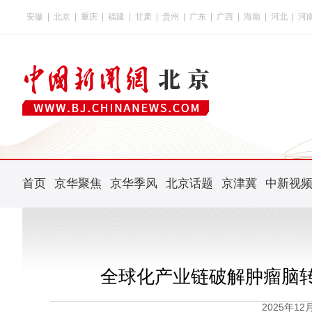
安徽
|
北京
|
重庆
|
福建
|
甘肃
|
贵州
|
广东
|
广西
|
海南
|
河北
|
河
首页
京华聚焦
京华季风
北京话题
京津冀
中新视
全球化产业链破解肿瘤脑
2025年1