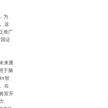
，为
究。这
泛推广
中国证
未来重
用于脑
4π智
。在
验室开
力