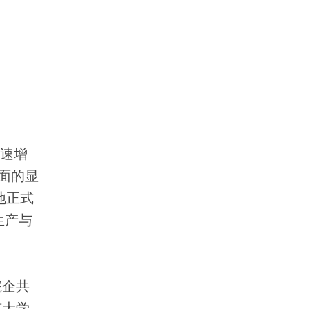
快速增
面的显
地正式
生产与
院企共
京大学