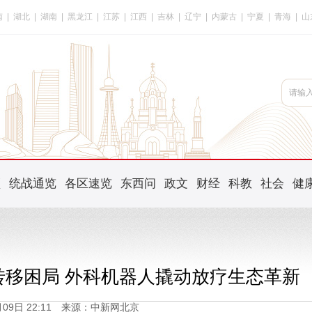
南
|
湖北
|
湖南
|
黑龙江
|
江苏
|
江西
|
吉林
|
辽宁
|
内蒙古
|
宁夏
|
青海
|
山
频
统战通览
各区速览
东西问
政文
财经
科教
社会
健
转移困局 外科机器人撬动放疗生态革新
2月09日 22:11 来源：中新网北京