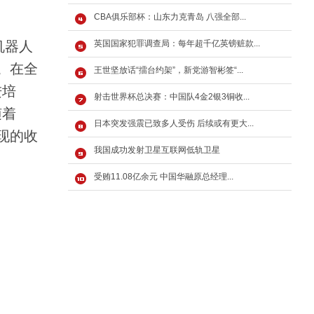
CBA俱乐部杯：山东力克青岛 八强全部...
机器人
英国国家犯罪调查局：每年超千亿英镑赃款...
。在全
王世坚放话“擂台约架”，新党游智彬签“...
进培
射击世界杯总决赛：中国队4金2银3铜收...
随着
日本突发强震已致多人受伤 后续或有更大...
现的收
我国成功发射卫星互联网低轨卫星
受贿11.08亿余元 中国华融原总经理...