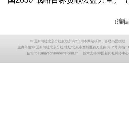
编辑
【
中国新闻社北京分社版权所有::刊用本网站稿件，务经书面授权
主办单位:中国新闻社北京分社 地址:北京市西城区百万庄南街12号 邮编:10
信箱: beijing@chinanews.com.cn 技术支持:中国新闻社网络中心