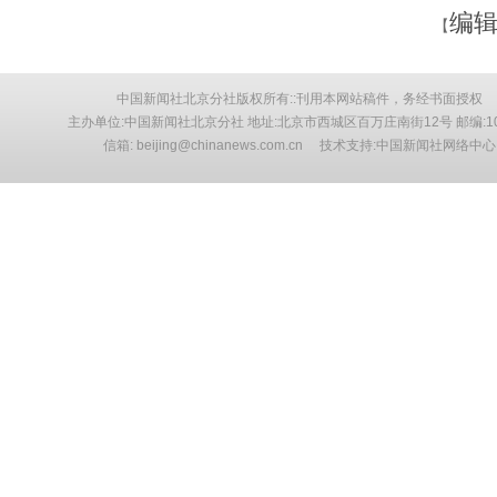
编辑
【
中国新闻社北京分社版权所有::刊用本网站稿件，务经书面授权
主办单位:中国新闻社北京分社 地址:北京市西城区百万庄南街12号 邮编:10
信箱: beijing@chinanews.com.cn 技术支持:中国新闻社网络中心