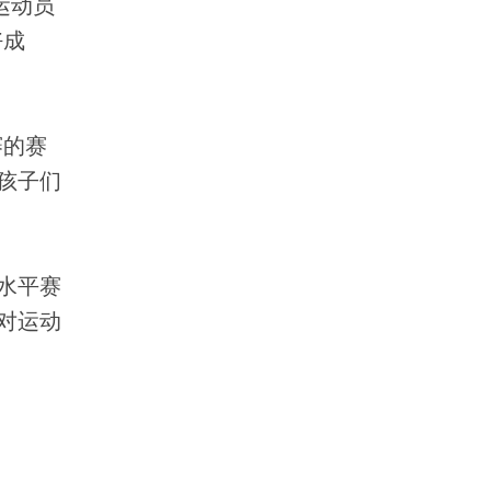
运动员
好成
赛的赛
孩子们
水平赛
对运动