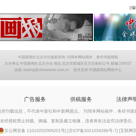
编
【
中国新闻社北京分社版权所有::刊用本网站稿件，务经书面授权
主办单位:中国新闻社北京分社 地址:北京市西城区百万庄南街12号 邮编:100037
信箱: beijing@chinanews.com.cn 技术支持:中国新闻社网络中心
广告服务
供稿服务
法律声
站所刊载信息，不代表中新社和中新网观点。 刊用本网站稿件，务经书面
未经授权禁止转载、摘编、复制及建立镜像，违者将依法追究法律责任。
京公网安备 11010202009201号
] [
京ICP备2021034286号-7
] [
互联网宗教