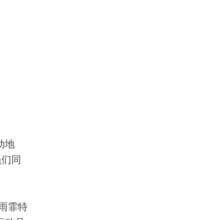
动地
员们同
雨霏特