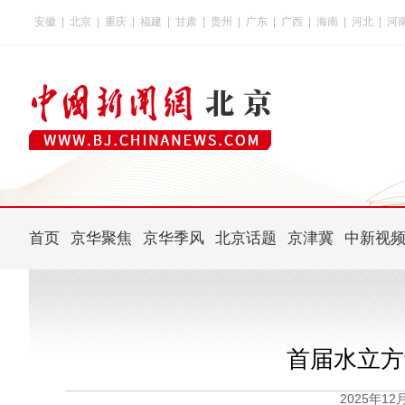
安徽
|
北京
|
重庆
|
福建
|
甘肃
|
贵州
|
广东
|
广西
|
海南
|
河北
|
河
首页
京华聚焦
京华季风
北京话题
京津冀
中新视
首届水立方
2025年1