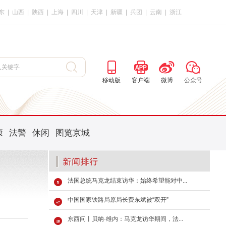
东
|
山西
|
陕西
|
上海
|
四川
|
天津
|
新疆
|
兵团
|
云南
|
浙江
移动版
客户端
微博
公众号
康
法警
休闲
图览京城
法国总统马克龙结束访华：始终希望能对中...
中国国家铁路局原局长费东斌被“双开”
东西问丨贝纳·维内：马克龙访华期间，法...