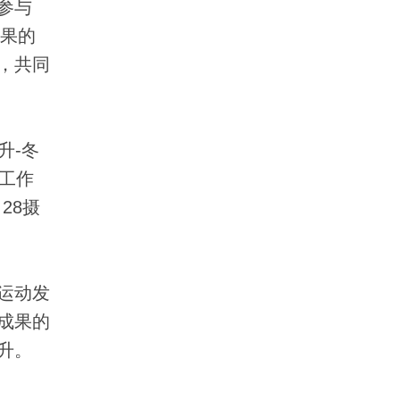
参与
成果的
，共同
升-冬
会工作
28摄
运动发
成果的
升。