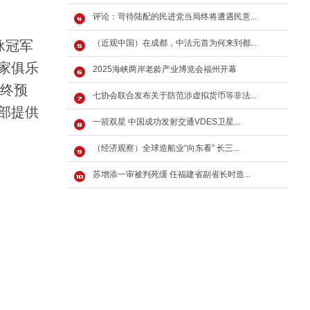
评论：苛待陆配的民进党当局终将遭遇民意...
泳冠军
（近观中国）在成都，中法元首为何来到都...
家俱乐
2025海峡两岸老龄产业博览会福州开幕
年终预
七协会联合发布关于防范涉虚拟货币等非法...
部提供
一箭双星 中国成功发射交通VDES卫星...
（经济观察）全球造船业“向东看” 长三...
苏增添一审被判死缓 任福建省副省长时造...