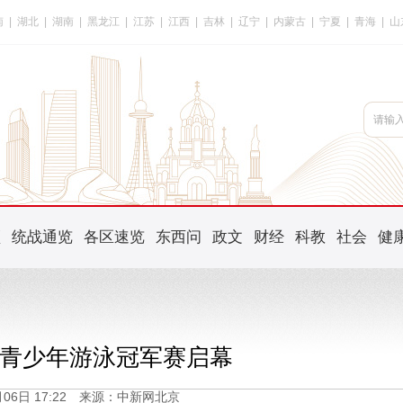
南
|
湖北
|
湖南
|
黑龙江
|
江苏
|
江西
|
吉林
|
辽宁
|
内蒙古
|
宁夏
|
青海
|
山
频
统战通览
各区速览
东西问
政文
财经
科教
社会
健
青少年游泳冠军赛启幕
2月06日 17:22 来源：中新网北京