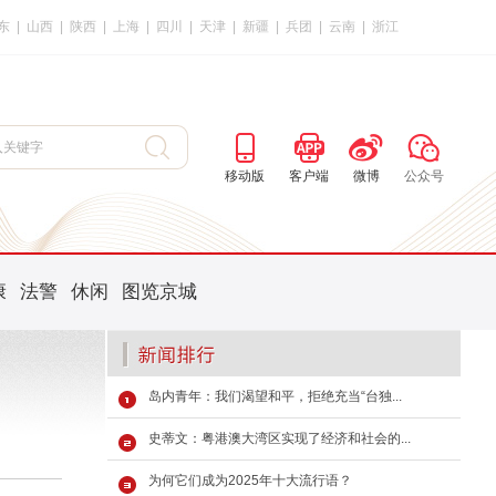
东
|
山西
|
陕西
|
上海
|
四川
|
天津
|
新疆
|
兵团
|
云南
|
浙江
移动版
客户端
微博
公众号
康
法警
休闲
图览京城
岛内青年：我们渴望和平，拒绝充当“台独...
史蒂文：粤港澳大湾区实现了经济和社会的...
为何它们成为2025年十大流行语？