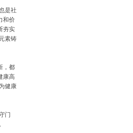
也是社
力和价
断夯实
元素铸
新，都
健康高
为健康
守门
。