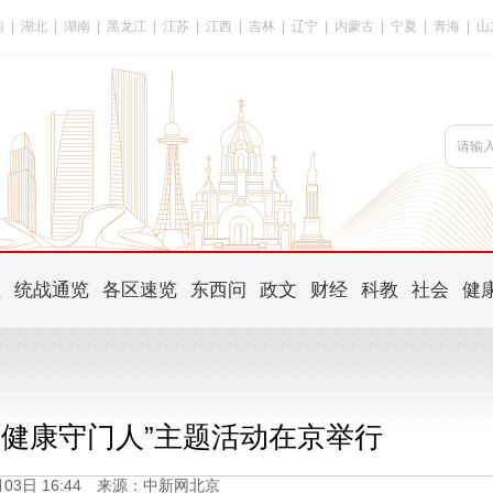
南
|
湖北
|
湖南
|
黑龙江
|
江苏
|
江西
|
吉林
|
辽宁
|
内蒙古
|
宁夏
|
青海
|
山
频
统战通览
各区速览
东西问
政文
财经
科教
社会
健
家庭健康守门人”主题活动在京举行
2月03日 16:44 来源：中新网北京