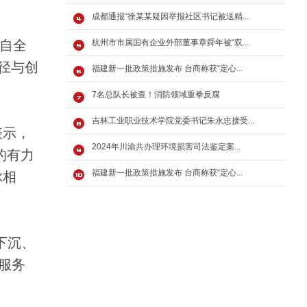
成都通报“徐某某疑因举报社区书记被送精...
来自全
杭州市市属国有企业外部董事章舜年被“双...
径与创
福建新一批政策措施发布 台商称获“定心...
7名总队长被查！消防领域重拳反腐
吉林工业职业技术学院党委书记朱永忠接受...
表示，
2024年川渝共办理环境损害司法鉴定案...
的有力
福建新一批政策措施发布 台商称获“定心...
脉相
下沉、
服务