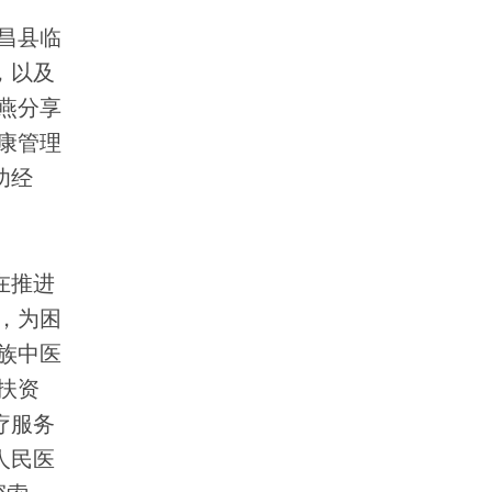
昌县临
，以及
燕分享
康管理
功经
在推进
，为困
族中医
扶资
疗服务
人民医