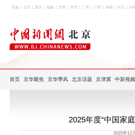
安徽
|
北京
|
重庆
|
福建
|
甘肃
|
贵州
|
广东
|
广西
|
海南
|
河北
|
河
首页
京华聚焦
京华季风
北京话题
京津冀
中新视
2025年度“中国
2025年1