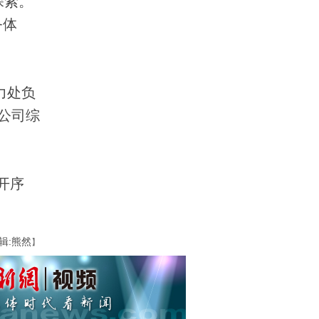
探索。
务体
力处负
公司综
开序
辑:熊然
】