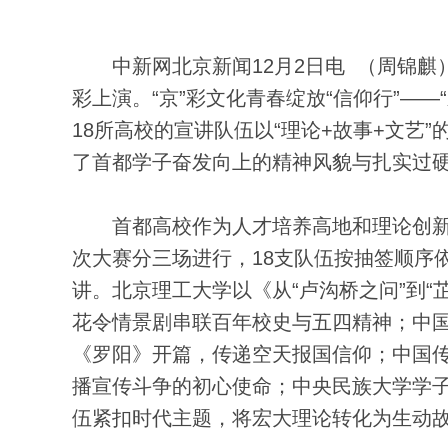
中新网北京新闻12月2日电 （周锦麒
彩上演。“京”彩文化青春绽放“信仰行”—
18所高校的宣讲队伍以“理论+故事+文艺
了首都学子奋发向上的精神风貌与扎实过
首都高校作为人才培养高地和理论创新
次大赛分三场进行，18支队伍按抽签顺序
讲。北京理工大学以《从“卢沟桥之问”到
花令情景剧串联百年校史与五四精神；中
《罗阳》开篇，传递空天报国信仰；中国传媒
播宣传斗争的初心使命；中央民族大学学
伍紧扣时代主题，将宏大理论转化为生动故