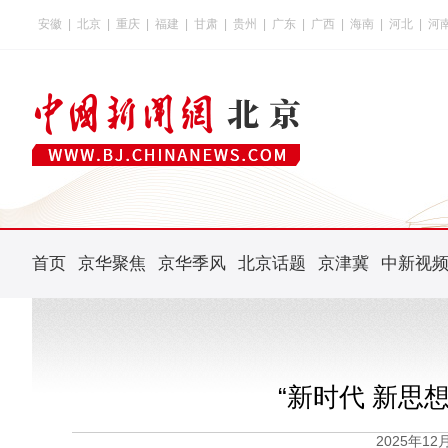
安徽
|
北京
|
重庆
|
福建
|
甘肃
|
贵州
|
广东
|
广西
|
海南
|
河北
|
河
首页
京华聚焦
京华季风
北京话题
京津冀
中新视
“新时代 新思
2025年1