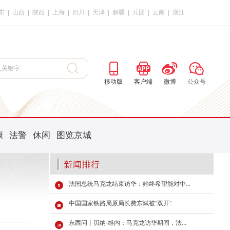
东
|
山西
|
陕西
|
上海
|
四川
|
天津
|
新疆
|
兵团
|
云南
|
浙江
移动版
客户端
微博
公众号
康
法警
休闲
图览京城
法国总统马克龙结束访华：始终希望能对中...
中国国家铁路局原局长费东斌被“双开”
东西问丨贝纳·维内：马克龙访华期间，法...