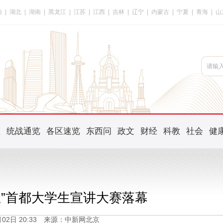
南
|
湖北
|
湖南
|
黑龙江
|
江苏
|
江西
|
吉林
|
辽宁
|
内蒙古
|
宁夏
|
青海
|
山
频
统战通览
各区速览
东西问
政文
财经
科教
社会
健
想”首都大学生宣讲大赛落幕
2月02日 20:33 来源：中新网北京