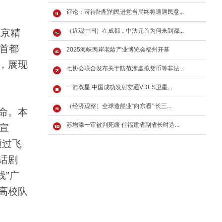
评论：苛待陆配的民进党当局终将遭遇民意...
北京精
（近观中国）在成都，中法元首为何来到都...
自首都
2025海峡两岸老龄产业博览会福州开幕
，展现
七协会联合发布关于防范涉虚拟货币等非法...
一箭双星 中国成功发射交通VDES卫星...
（经济观察）全球造船业“向东看” 长三...
命。本
苏增添一审被判死缓 任福建省副省长时造...
宣
通过飞
话剧
线”广
高校队