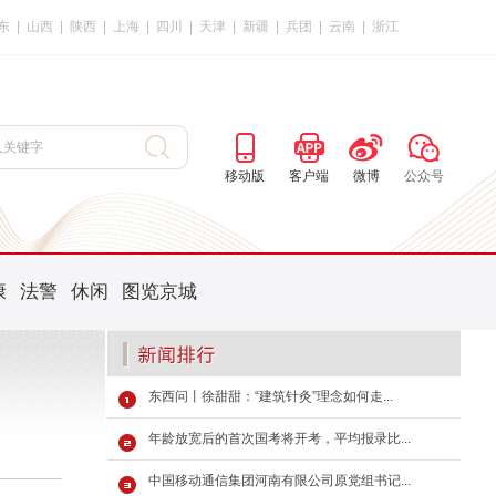
东
|
山西
|
陕西
|
上海
|
四川
|
天津
|
新疆
|
兵团
|
云南
|
浙江
移动版
客户端
微博
公众号
康
法警
休闲
图览京城
东西问丨徐甜甜：“建筑针灸”理念如何走...
年龄放宽后的首次国考将开考，平均报录比...
中国移动通信集团河南有限公司原党组书记...