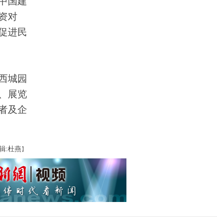
中国建
资对
促进民
西城园
、展览
者及企
辑:杜燕
】