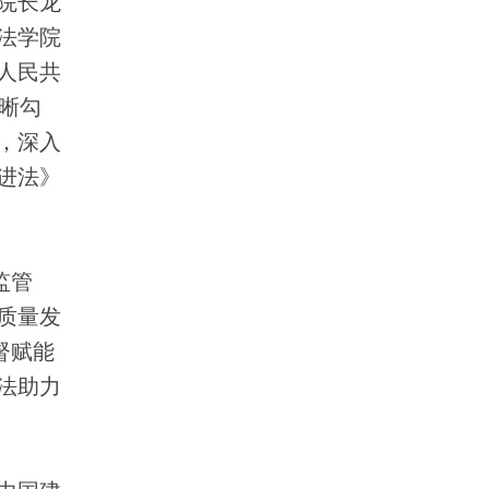
院长龙
法学院
人民共
清晰勾
，深入
进法》
监管
质量发
督赋能
法助力