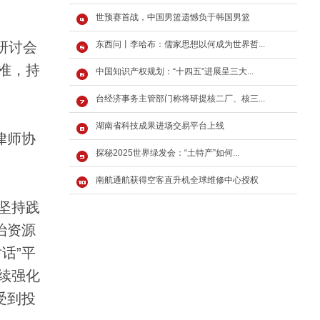
世预赛首战，中国男篮遗憾负于韩国男篮
研讨会
东西问丨李哈布：儒家思想以何成为世界哲...
准，持
中国知识产权规划：“十四五”进展呈三大...
台经济事务主管部门称将研提核二厂、核三...
湖南省科技成果进场交易平台上线
律师协
探秘2025世界绿发会：“土特产”如何...
南航通航获得空客直升机全球维修中心授权
坚持践
治资源
话”平
续强化
受到投