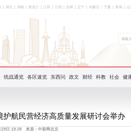
南
|
湖北
|
湖南
|
黑龙江
|
江苏
|
江西
|
吉林
|
辽宁
|
内蒙古
|
宁夏
|
青海
|
山
频
统战通览
各区速览
东西问
政文
财经
科教
社会
健
境护航民营经济高质量发展研讨会举办
1月29日 19:28 来源：中新网北京