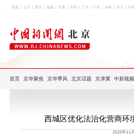
安徽
|
北京
|
重庆
|
福建
|
甘肃
|
贵州
|
广东
|
广西
|
海南
|
河北
|
河
首页
京华聚焦
京华季风
北京话题
京津冀
中新视
西城区优化法治化营商环
2025年1