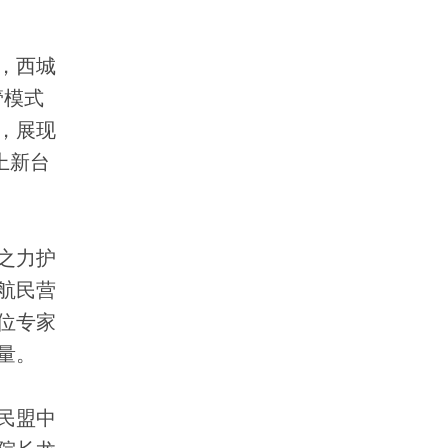
，西城
管模式
，展现
上新台
之力护
航民营
位专家
量。
民盟中