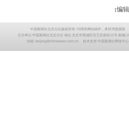
编辑
【
中国新闻社北京分社版权所有::刊用本网站稿件，务经书面授权
主办单位:中国新闻社北京分社 地址:北京市西城区百万庄南街12号 邮编:10
信箱: beijing@chinanews.com.cn 技术支持:中国新闻社网络中心