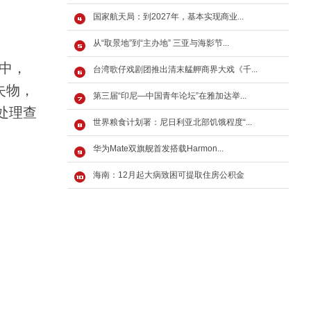
国家航天局：到2027年，基本实现商业...
从“取景地”到“主办地” 三亚与海影节...
承中，
台湾歌仔戏剧团推出清末艋舺商界大戏《千...
失物，
第三届“印尼—中国青年论坛”在雅加达举...
处理查
世界粮食计划署：尼日利亚北部饥饿程度“...
华为Mate双旗舰首发搭载Harmon...
海南：12月起大病致困可提取住房公积金