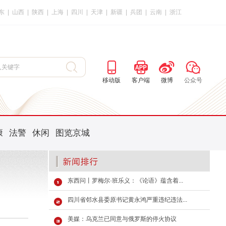
东
|
山西
|
陕西
|
上海
|
四川
|
天津
|
新疆
|
兵团
|
云南
|
浙江
移动版
客户端
微博
公众号
康
法警
休闲
图览京城
东西问丨罗梅尔·班乐义：《论语》蕴含着...
四川省邻水县委原书记黄永鸿严重违纪违法...
美媒：乌克兰已同意与俄罗斯的停火协议