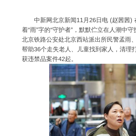
中新网北京新闻11月26日电 (赵茜茜
着“雨”字的“守护者”，默默伫立在人潮中
北京铁路公安处北京西站派出所民警孟雨、
帮助36个走失老人、儿童找到家人，清理打
获违禁品案件42起。