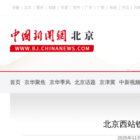
安徽
|
北京
|
重庆
|
福建
|
甘肃
|
贵州
|
广东
|
广西
|
海南
|
河北
|
河
首页
京华聚焦
京华季风
北京话题
京津冀
中新视
北京西站
2025年1