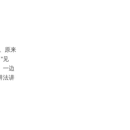
。原来
”见
。一边
讲法讲