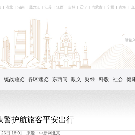
南
|
湖北
|
湖南
|
黑龙江
|
江苏
|
江西
|
吉林
|
辽宁
|
内蒙古
|
宁夏
|
青海
|
山
频
统战通览
各区速览
东西问
政文
财经
科教
社会
健
铁警护航旅客平安出行
1月26日 18:01 来源：中新网北京