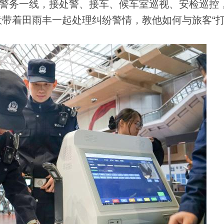
警务一线，接处警、接车、候车室巡视、安检巡控
带着田雨丰一起处理纠纷警情，教他如何与旅客“