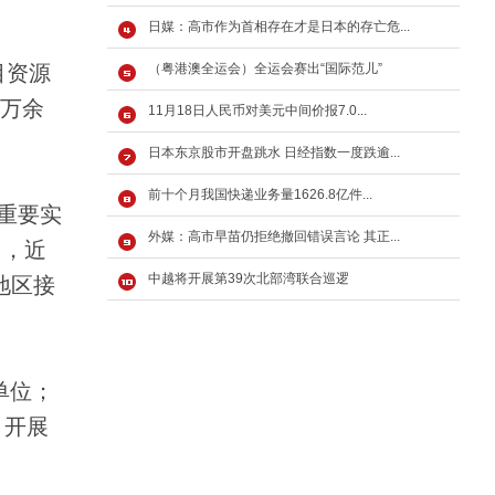
日媒：高市作为首相存在才是日本的存亡危...
目资源
（粤港澳全运会）全运会赛出“国际范儿”
1万余
11月18日人民币对美元中间价报7.0...
日本东京股市开盘跳水 日经指数一度跌逾...
前十个月我国快递业务量1626.8亿件...
重要实
外媒：高市早苗仍拒绝撤回错误言论 其正...
出，近
中越将开展第39次北部湾联合巡逻
地区接
单位；
，开展