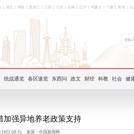
南
|
湖北
|
湖南
|
黑龙江
|
江苏
|
江西
|
吉林
|
辽宁
|
内蒙古
|
宁夏
|
青海
|
山
频
统战通览
各区速览
东西问
政文
财经
科教
社会
健
措加强异地养老政策支持
1月19日 08:31 来源：中国新闻网