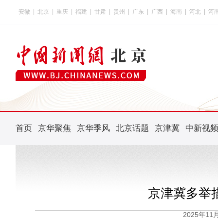
安徽
|
北京
|
重庆
|
福建
|
甘肃
|
贵州
|
广东
|
广西
|
海南
|
河北
|
河
首页
京华聚焦
京华季风
北京话题
京津冀
中新视
京津冀多举
2025年1