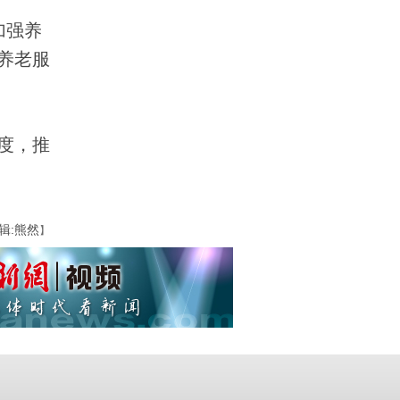
加强养
养老服
度，推
辑:熊然
】