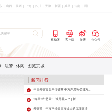
东
|
山西
|
陕西
|
上海
|
四川
|
天津
|
新疆
|
兵团
|
云南
|
浙江
移动版
客户端
微博
公众号
康
法警
休闲
图览京城
中日外交官员举行磋商 中方严肃敦促日方...
“毒苗”结“恶果”，谁是罪人？ | 新...
外交部：中方不接受日方提出的无理交涉