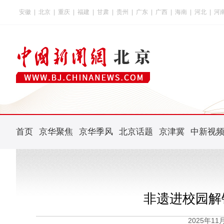
安徽
|
北京
|
重庆
|
福建
|
甘肃
|
贵州
|
广东
|
广西
|
海南
|
河北
|
河
首页
京华聚焦
京华季风
北京话题
京津冀
中新视
非遗进校园解
2025年1