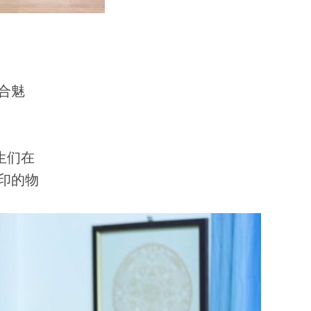
合魅
生们在
印的物