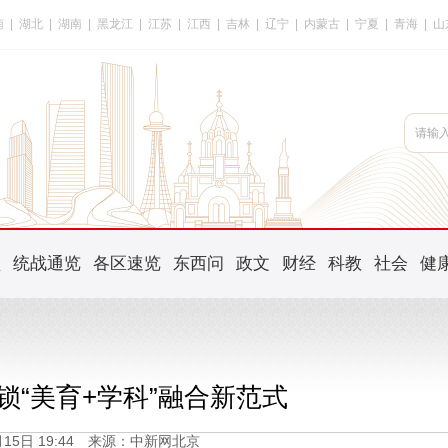
南
|
湖北
|
湖南
|
黑龙江
|
江苏
|
江西
|
吉林
|
辽宁
|
内蒙古
|
宁夏
|
青海
|
山
频
统战通览
各区速览
东西问
政文
财经
科教
社会
健
锁“美育+学科”融合新范式
1月15日 19:44 来源：中新网北京