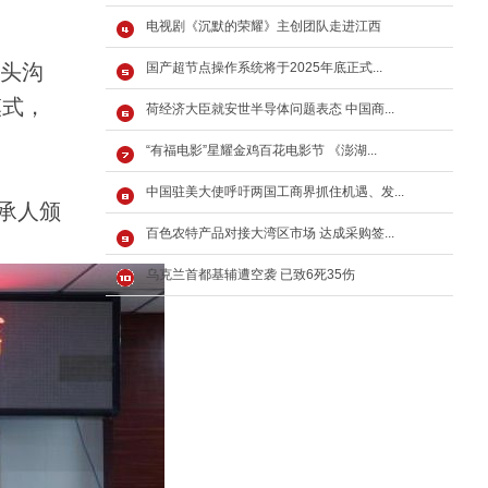
电视剧《沉默的荣耀》主创团队走进江西
门头沟
国产超节点操作系统将于2025年底正式...
模式，
荷经济大臣就安世半导体问题表态 中国商...
“有福电影”星耀金鸡百花电影节 《澎湖...
中国驻美大使呼吁两国工商界抓住机遇、发...
承人颁
百色农特产品对接大湾区市场 达成采购签...
乌克兰首都基辅遭空袭 已致6死35伤