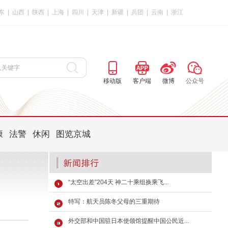
东
|
山西
|
陕西
|
上海
|
四川
|
天津
|
新疆
|
兵团
|
云南
|
浙江
移动版
客户端
微博
公众号
康
法警
休闲
图览京城
“太空出差”204天 神二十乘组换乘飞...
特写：航天员陈冬父母的三重期待
外交部和中国驻日本使领馆提醒中国公民近...