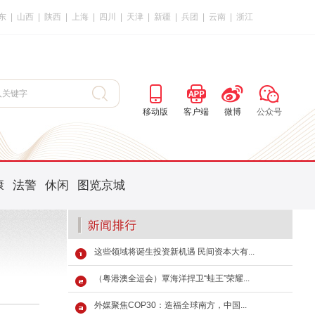
东
|
山西
|
陕西
|
上海
|
四川
|
天津
|
新疆
|
兵团
|
云南
|
浙江
移动版
客户端
微博
公众号
康
法警
休闲
图览京城
这些领域将诞生投资新机遇 民间资本大有...
（粤港澳全运会）覃海洋捍卫“蛙王”荣耀...
外媒聚焦COP30：造福全球南方，中国...