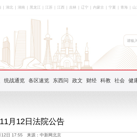
南
|
湖北
|
湖南
|
黑龙江
|
江苏
|
江西
|
吉林
|
辽宁
|
内蒙古
|
宁夏
|
青海
|
山
频
统战通览
各区速览
东西问
政文
财经
科教
社会
健
年11月12日法院公告
1月12日 17:55 来源：中新网北京