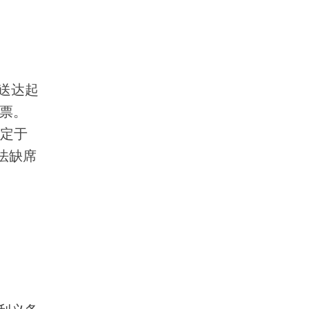
送达起
传票。
并定于
法缺席