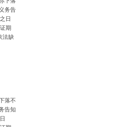
你下落
义务告
出之日
举证期
依法缺
下落不
务告知
之日