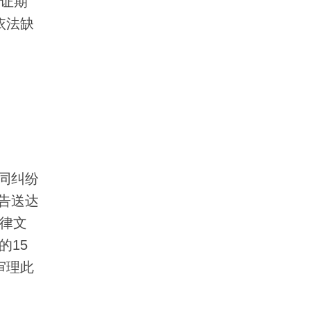
举证期
依法缺
同纠纷
告送达
法律文
的15
审理此