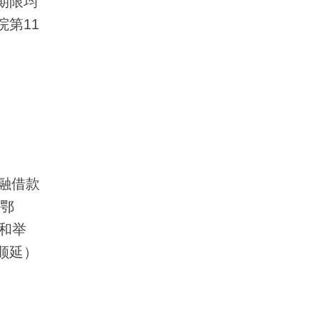
期限均
第11
融借款
）鄂
状和举
顺延）