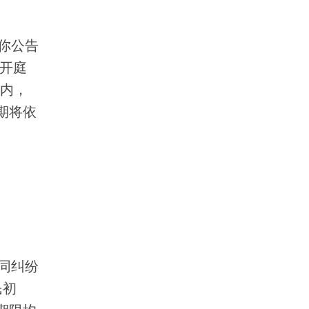
你公告
及开庭
日内，
期将依
同纠纷
民初