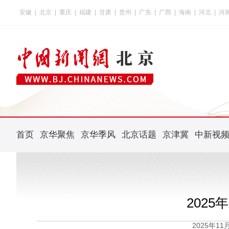
安徽
|
北京
|
重庆
|
福建
|
甘肃
|
贵州
|
广东
|
广西
|
海南
|
河北
|
河
首页
京华聚焦
京华季风
北京话题
京津冀
中新视
2025
2025年1