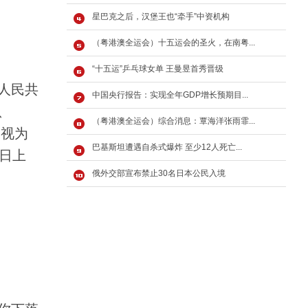
星巴克之后，汉堡王也“牵手”中资机构
（粤港澳全运会）十五运会的圣火，在南粤...
“十五运”乒乓球女单 王曼昱首秀晋级
人民共
中国央行报告：实现全年GDP增长预期目...
、
（粤港澳全运会）综合消息：覃海洋张雨霏...
即视为
巴基斯坦遭遇自杀式爆炸 至少12人死亡...
日上
俄外交部宣布禁止30名日本公民入境