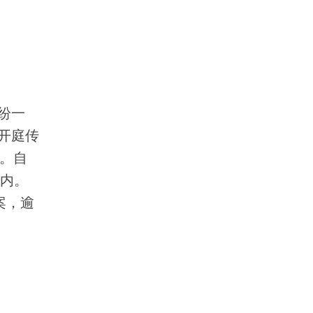
纷一
开庭传
书。自
日内。
案，逾