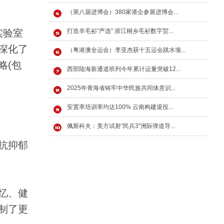
（第八届进博会）380家港企参展进博会...
实验室
打造羊毛衫“严选” 浙江桐乡毛衫数字贸...
深化了
（粤港澳全运会）李亚杰获十五运会跳水项...
略(包
西部陆海新通道班列今年累计运量突破12...
2025年青海省铸牢中华民族共同体意识...
安置率培训率均达100% 云南构建退役...
佩斯科夫：美方试射“民兵3”洲际弹道导...
抗抑郁
忆、健
制了更