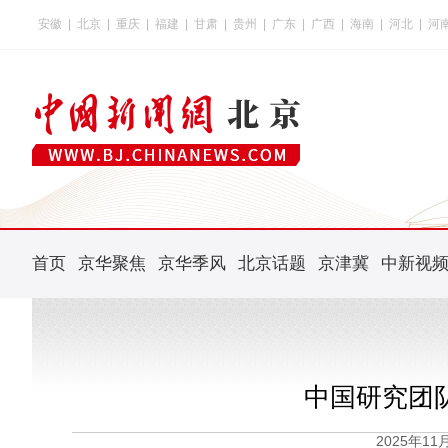
安徽
|
北京
|
重庆
|
福建
|
甘肃
|
贵州
|
广东
|
广西
|
海南
|
河北
|
河
首页
京华聚焦
京华季风
北京话题
京津冀
中新视
中国研究团
2025年1