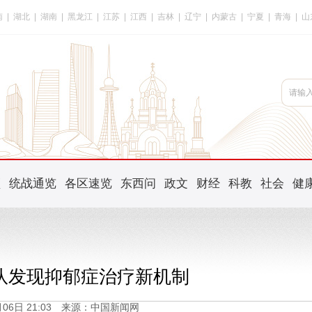
南
|
湖北
|
湖南
|
黑龙江
|
江苏
|
江西
|
吉林
|
辽宁
|
内蒙古
|
宁夏
|
青海
|
山
频
统战通览
各区速览
东西问
政文
财经
科教
社会
健
队发现抑郁症治疗新机制
1月06日 21:03 来源：中国新闻网