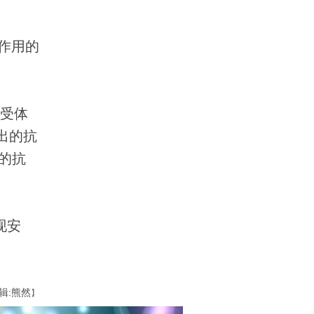
作用的
受体
出的抗
的抗
现安
辑:熊然
】