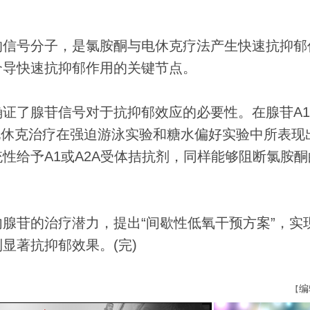
信号分子，是氯胺酮与电休克疗法产生快速抗抑郁
介导快速抗抑郁作用的关键节点。
了腺苷信号对于抗抑郁效应的必要性。在腺苷A1
电休克治疗在强迫游泳实验和糖水偏好实验中所表现
性给予A1或A2A受体拮抗剂，同样能够阻断氯胺酮
苷的治疗潜力，提出“间歇性低氧干预方案”，实
显著抗抑郁效果。(完)
编
【