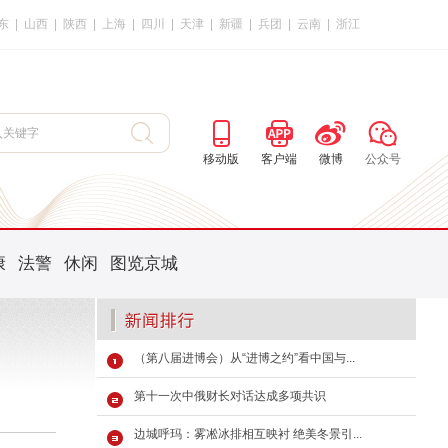
东
|
山西
|
陕西
|
上海
|
四川
|
天津
|
新疆
|
兵团
|
云南
|
浙江
移动版
客户端
微博
公众号
康
法警
休闲
图览京城
（第八届进博会）从“进博之约”看中国与...
第十一次中俄财长对话达成多项共识
边城呼玛：雾凇冰排相互映衬 绝美冬景引...