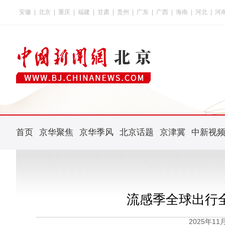
安徽
|
北京
|
重庆
|
福建
|
甘肃
|
贵州
|
广东
|
广西
|
海南
|
河北
|
河
首页
京华聚焦
京华季风
北京话题
京津冀
中新视
流感季全球出行
2025年1