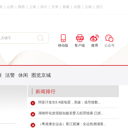
东
|
山西
|
陕西
|
上海
|
四川
|
天津
|
新疆
|
兵团
|
云南
|
浙江
移动版
客户端
微博
公众号
康
法警
休闲
图览京城
阿富汗发生6.4级地震，美媒：或导致数...
湖南怀化发现疑似贩卖婴儿犯罪线索 已抓...
（粤港澳全运会）香江观澜：全运热潮涌香...