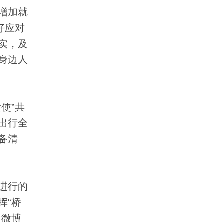
增加就
好应对
实，及
身边人
使”共
出行全
备清
进行的
挥“桥
。微博