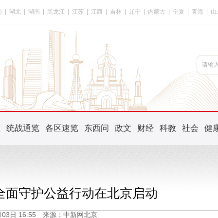
南
|
湖北
|
湖南
|
黑龙江
|
江苏
|
江西
|
吉林
|
辽宁
|
内蒙古
|
宁夏
|
青海
|
山
频
统战通览
各区速览
东西问
政文
财经
科教
社会
健
全面守护公益行动在北京启动
1月03日 16:55 来源：中新网北京