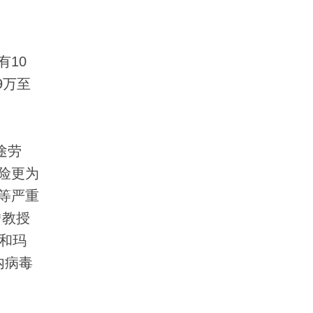
10
9万至
途劳
险更为
等严重
曾教授
和玛
内病毒