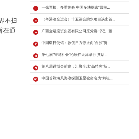
一张票根、多重体验 中国多地探索“票根...
界不扫
（粤港澳全运会）十五运会跳水项目决出首...
旨在通
广西金融投资集团有限公司原党委书记、董...
中国驻日使馆：敦促日方停止向“台独”势...
第七届“智能社会”论坛在天津举行 共话...
第八届进博会前瞻：汇聚全球“高精尖”新...
中国首颗海风海浪探测卫星被命名为“妈祖...