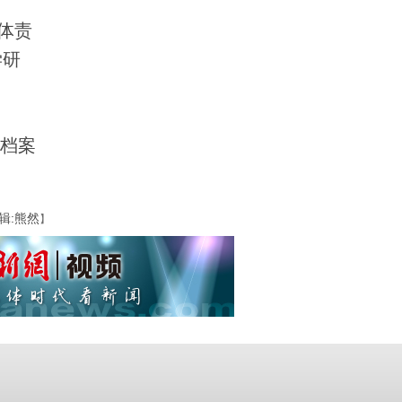
体责
学研
档案
辑:熊然
】