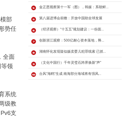
金正恩视察第十一军（图），韩媒：系朝鲜...
规模部
第八届进博会前瞻：开放中国助全球发展
形势任
（经济观察）“十五五”规划建议：一份面...
创新浙江观察：500亿耐心资本落地，释...
湖南怀化发现疑似贩卖婴儿犯罪线索 已抓...
，全面
（文化中国行）千年灵璧石跨界焕新“声”
网等领
台风“海鸥”生成 南海部分海域将有强风...
育系统
区两级教
Pv6支