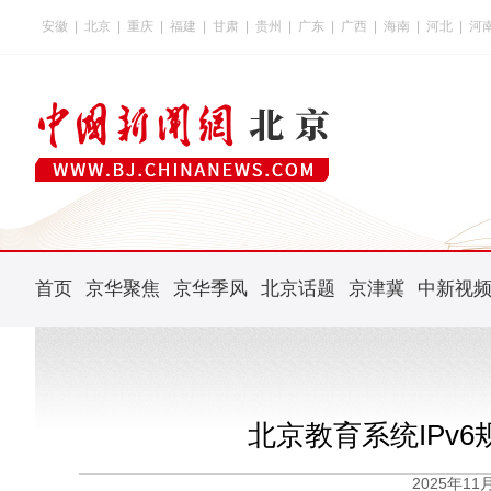
安徽
|
北京
|
重庆
|
福建
|
甘肃
|
贵州
|
广东
|
广西
|
海南
|
河北
|
河
首页
京华聚焦
京华季风
北京话题
京津冀
中新视
北京教育系统IPv
2025年1