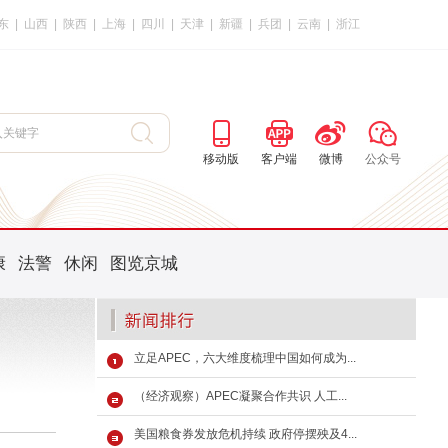
东
|
山西
|
陕西
|
上海
|
四川
|
天津
|
新疆
|
兵团
|
云南
|
浙江
移动版
客户端
微博
公众号
康
法警
休闲
图览京城
立足APEC，六大维度梳理中国如何成为...
（经济观察）APEC凝聚合作共识 人工...
美国粮食券发放危机持续 政府停摆殃及4...