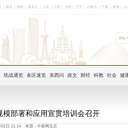
南
|
湖北
|
湖南
|
黑龙江
|
江苏
|
江西
|
吉林
|
辽宁
|
内蒙古
|
宁夏
|
青海
|
山
频
统战通览
各区速览
东西问
政文
财经
科教
社会
健
6规模部署和应用宣贯培训会召开
1月02日 21:14 来源：中新网北京